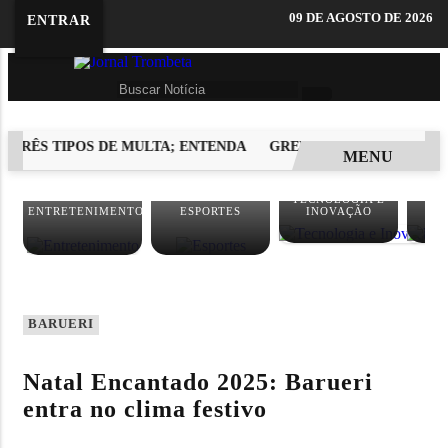
09 DE AGOSTO DE 2026
ENTRAR
TRÊS TIPOS DE MULTA; ENTENDA
GREVE DA CPTM CONTINUA
MENU
EM ALTA
TECNOLOGIA E
PO
ENTRETENIMENTO
ESPORTES
INOVAÇÃO
BARUERI
Natal Encantado 2025: Barueri
entra no clima festivo