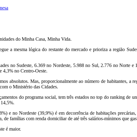
inesa
 unidades do Minha Casa, Minha Vida.
ue a mesma lógica do restante do mercado e prioriza a região Sudeste
dades no Sudeste, 6.369 no Nordeste, 5.988 no Sul, 2.776 no Norte e
e 4,3% no Centro-Oeste.
ermos absolutos. Mas, proporcionalmente ao número de habitantes, a re
com o Ministério das Cidades.
amentos do programa social, tem três estados no top do ranking de un
 14,5%.
42,8%) e no Nordeste (39,9%) é em decorrência de habitações precárias
a, de famílias com renda domiciliar de até três salários-mínimos que g
te é maior.