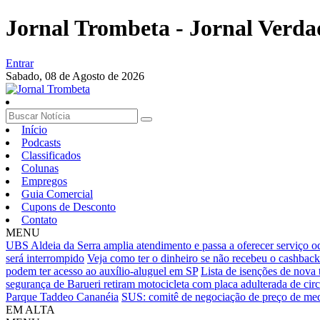
Jornal Trombeta - Jornal Verda
Entrar
Sabado,
08 de Agosto de 2026
Início
Podcasts
Classificados
Colunas
Empregos
Guia Comercial
Cupons de Desconto
Contato
MENU
UBS Aldeia da Serra amplia atendimento e passa a oferecer serviço o
será interrompido
Veja como ter o dinheiro se não recebeu o cashbac
podem ter acesso ao auxílio-aluguel em SP
Lista de isenções de nova t
segurança de Barueri retiram motocicleta com placa adulterada de cir
Parque Taddeo Cananéia
SUS: comitê de negociação de preço de med
EM ALTA