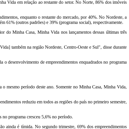
ha Vida em relação ao restante do setor. No Norte, 86% dos imóveis
ndimentos, enquanto o restante do mercado, por 40%. No Nordeste, a
bém 61% (outros padrões) e 39% (programa social), respectivamente.
aior do Minha Casa, Minha Vida nos lançamentos dessas últimas três
a Vida] também na região Nordeste, Centro-Oeste e Sul", disse durante
ula o desenvolvimento de empreendimentos enquadrados no programa
ara o mesmo período deste ano. Somente no Minha Casa, Minha Vida,
eendimentos reduziu em todos as regiões do país no primeiro semestre,
os no programa cresceu 5,6% no período.
ção ainda é tímida. No segundo trimestre, 69% dos empreendimentos