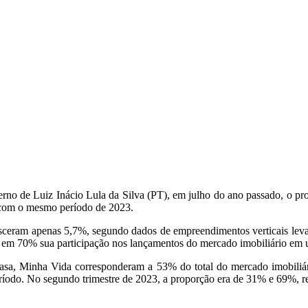
de Luiz Inácio Lula da Silva (PT), em julho do ano passado, o pr
o com o mesmo período de 2023.
esceram apenas 5,7%, segundo dados de empreendimentos verticais leva
u em 70% sua participação nos lançamentos do mercado imobiliário em
asa, Minha Vida corresponderam a 53% do total do mercado imobiliário
ríodo. No segundo trimestre de 2023, a proporção era de 31% e 69%, r