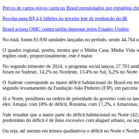
Preços de carros novos caem no Brasil pressionados por estratégia ch
Receita paga R$ 4,6 bilhões no terceiro lote de restituição do IR
Brasil aciona OMC contra tarifas impostas pelos Estados Unidos
No total, foram 83.930 unidades lançadas no período, sendo 44.764
O quadro regional, porém, mostra que o Minha Casa, Minha Vida seg
regiões onde, proporcionalmente, este é maior.
No segundo trimestre de 2024, o programa social lançou 27.703 uni
foram no Sudeste, 14,2% no Nordeste, 13,4% no Sul, 6,2% no Norte 
O Sudeste corresponde ao maior déficit habitacional do Brasil em t
segundo levantamento da Fundação João Pinheiro (FJP), em parceria 
Já o Norte, penúltimo na ordem de prioridade do governo com os lanç
eles: Amapá, com 18% de déficit, Roraima, com 17,2%, e Amazonas,
Vale ressaltar que a maior parte do déficit habitacional no Norte (
predomínio do déficit é de ônus excessivo com aluguel urbano, ou sej
Ou seja, até mesmo em termos qualitativos o déficit no Norte e Nordes