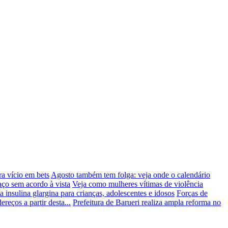
a vício em bets
Agosto também tem folga: veja onde o calendário
aço sem acordo à vista
Veja como mulheres vítimas de violência
 insulina glargina para crianças, adolescentes e idosos
Forças de
eços a partir desta...
Prefeitura de Barueri realiza ampla reforma no