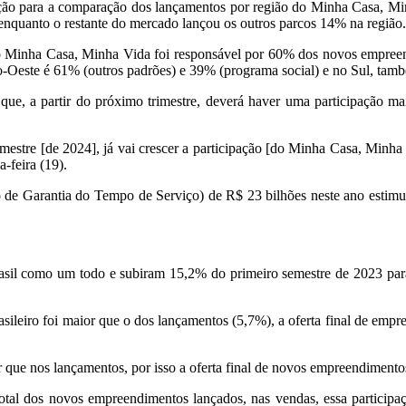
ção para a comparação dos lançamentos por região do Minha Casa, Min
 enquanto o restante do mercado lançou os outros parcos 14% na região.
, o Minha Casa, Minha Vida foi responsável por 60% dos novos empree
o-Oeste é 61% (outros padrões) e 39% (programa social) e no Sul, tam
ue, a partir do próximo trimestre, deverá haver uma participação m
imestre [de 2024], já vai crescer a participação [do Minha Casa, Minh
-feira (19).
 de Garantia do Tempo de Serviço) de R$ 23 bilhões neste ano estim
rasil como um todo e subiram 15,2% do primeiro semestre de 2023 p
asileiro foi maior que o dos lançamentos (5,7%), a oferta final de empr
 que nos lançamentos, por isso a oferta final de novos empreendiment
otal dos novos empreendimentos lançados, nas vendas, essa participa