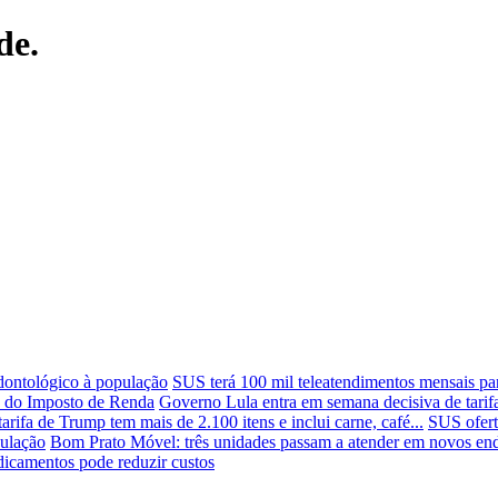
de.
dontológico à população
SUS terá 100 mil teleatendimentos mensais par
k do Imposto de Renda
Governo Lula entra em semana decisiva de tarif
arifa de Trump tem mais de 2.100 itens e inclui carne, café...
SUS oferta
culação
Bom Prato Móvel: três unidades passam a atender em novos ender
icamentos pode reduzir custos