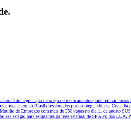
de.
 comitê de negociação de preço de medicamentos pode reduzir custos
ros novos caem no Brasil pressionados por estratégia chinesa
Consulta p
Mutirão de Empregos com mais de 350 vagas no dia 11 de agosto
SUS 
 bolsas-estágio para estudantes da rede estadual de SP
Alvo dos EUA, Pix