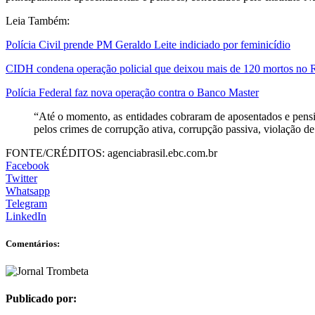
Leia Também:
Polícia Civil prende PM Geraldo Leite indiciado por feminicídio
CIDH condena operação policial que deixou mais de 120 mortos no 
Polícia Federal faz nova operação contra o Banco Master
“Até o momento, as entidades cobraram de aposentados e pensio
pelos crimes de corrupção ativa, corrupção passiva, violação de
FONTE/CRÉDITOS:
agenciabrasil.ebc.com.br
Facebook
Twitter
Whatsapp
Telegram
LinkedIn
Comentários:
Publicado por: