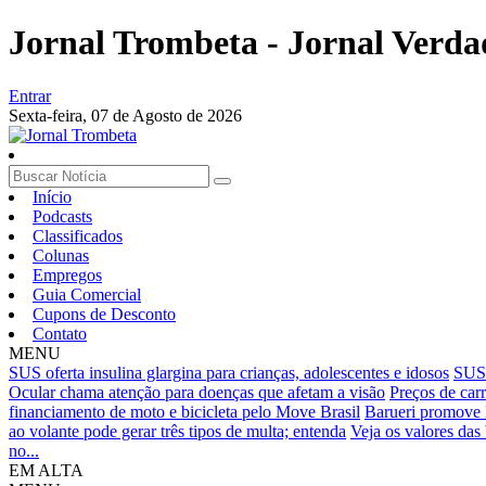
Jornal Trombeta - Jornal Verda
Entrar
Sexta-feira,
07 de Agosto de 2026
Início
Podcasts
Classificados
Colunas
Empregos
Guia Comercial
Cupons de Desconto
Contato
MENU
SUS oferta insulina glargina para crianças, adolescentes e idosos
SUS:
Ocular chama atenção para doenças que afetam a visão
Preços de car
financiamento de moto e bicicleta pelo Move Brasil
Barueri promove 
ao volante pode gerar três tipos de multa; entenda
Veja os valores das
no...
EM ALTA