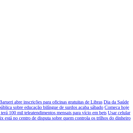
Barueri abre inscrições para oficinas gratuitas de Libras
Dia da Saúde
ública sobre educação bilíngue de surdos acaba sábado
Começa hoje
terá 100 mil teleatendimentos mensais para vício em bets
Usar celular
 está no centro de disputa sobre quem controla os trilhos do dinheiro