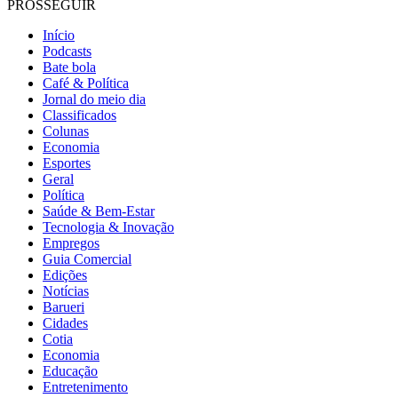
PROSSEGUIR
Início
Podcasts
Bate bola
Café & Política
Jornal do meio dia
Classificados
Colunas
Economia
Esportes
Geral
Política
Saúde & Bem-Estar
Tecnologia & Inovação
Empregos
Guia Comercial
Edições
Notícias
Barueri
Cidades
Cotia
Economia
Educação
Entretenimento