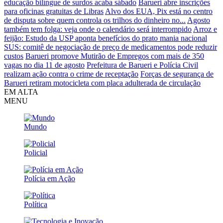
educação bilíngue de surdos acaba sábado
Barueri abre inscrições
para oficinas gratuitas de Libras
Alvo dos EUA, Pix está no centro
de disputa sobre quem controla os trilhos do dinheiro no...
Agosto
também tem folga: veja onde o calendário será interrompido
Arroz e
feijão: Estudo da USP aponta benefícios do prato mania nacional
SUS: comitê de negociação de preço de medicamentos pode reduzir
custos
Barueri promove Mutirão de Empregos com mais de 350
vagas no dia 11 de agosto
Prefeitura de Barueri e Polícia Civil
realizam ação contra o crime de receptação
Forças de segurança de
Barueri retiram motocicleta com placa adulterada de circulação
EM ALTA
MENU
Mundo
Policial
Polícia em Ação
Política