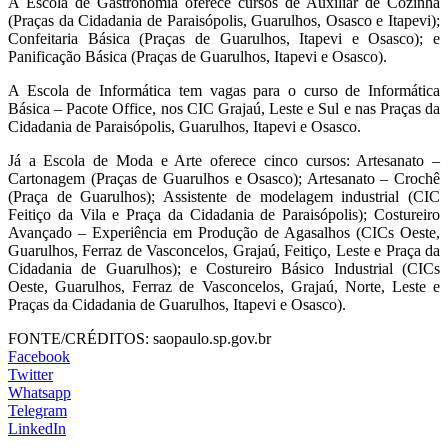
A Escola de Gastronomia oferece cursos de Auxiliar de Cozinha
(Praças da Cidadania de Paraisópolis, Guarulhos, Osasco e Itapevi);
Confeitaria Básica (Praças de Guarulhos, Itapevi e Osasco); e
Panificação Básica (Praças de Guarulhos, Itapevi e Osasco).
A Escola de Informática tem vagas para o curso de Informática
Básica – Pacote Office, nos CIC Grajaú, Leste e Sul e nas Praças da
Cidadania de Paraisópolis, Guarulhos, Itapevi e Osasco.
Já a Escola de Moda e Arte oferece cinco cursos: Artesanato –
Cartonagem (Praças de Guarulhos e Osasco); Artesanato – Crochê
(Praça de Guarulhos); Assistente de modelagem industrial (CIC
Feitiço da Vila e Praça da Cidadania de Paraisópolis); Costureiro
Avançado – Experiência em Produção de Agasalhos (CICs Oeste,
Guarulhos, Ferraz de Vasconcelos, Grajaú, Feitiço, Leste e Praça da
Cidadania de Guarulhos); e Costureiro Básico Industrial (CICs
Oeste, Guarulhos, Ferraz de Vasconcelos, Grajaú, Norte, Leste e
Praças da Cidadania de Guarulhos, Itapevi e Osasco).
FONTE/CRÉDITOS:
saopaulo.sp.gov.br
Facebook
Twitter
Whatsapp
Telegram
LinkedIn