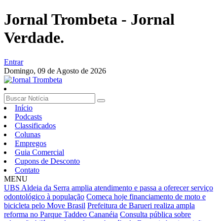
Jornal Trombeta - Jornal
Verdade.
Entrar
Domingo,
09 de Agosto de 2026
Início
Podcasts
Classificados
Colunas
Empregos
Guia Comercial
Cupons de Desconto
Contato
MENU
UBS Aldeia da Serra amplia atendimento e passa a oferecer serviço
odontológico à população
Começa hoje financiamento de moto e
bicicleta pelo Move Brasil
Prefeitura de Barueri realiza ampla
reforma no Parque Taddeo Cananéia
Consulta pública sobre