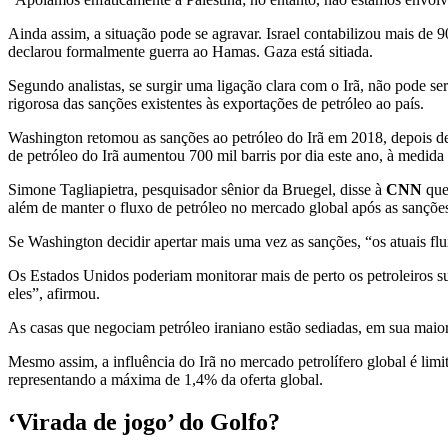
Ainda assim, a situação pode se agravar. Israel contabilizou mais de 
declarou formalmente guerra ao Hamas. Gaza está sitiada.
Segundo analistas, se surgir uma ligação clara com o Irã, não pode se
rigorosa das sanções existentes às exportações de petróleo ao país.
Washington retomou as sanções ao petróleo do Irã em 2018, depois 
de petróleo do Irã aumentou 700 mil barris por dia este ano, à medi
Simone Tagliapietra, pesquisador sênior da Bruegel, disse à
CNN
que 
além de manter o fluxo de petróleo no mercado global após as sanções
Se Washington decidir apertar mais uma vez as sanções, “os atuais fl
Os Estados Unidos poderiam monitorar mais de perto os petroleiros su
eles”, afirmou.
As casas que negociam petróleo iraniano estão sediadas, em sua ma
Mesmo assim, a influência do Irã no mercado petrolífero global é limit
representando a máxima de 1,4% da oferta global.
‘Virada de jogo’ do Golfo?