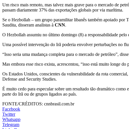
Um risco mais remoto, mas talvez mais grave para o mercado de petróle
passam diariamente 37% das exportações globais por via marítima.
Se o Hezbollah – um grupo paramilitar libanês também apoiado por Teer
Saudita, disseram analistas à
CNN
.
O Hezbollah assumiu no último domingo (8) a responsabilidade pelo di
Uma possível intervenção do Irã poderia envolver perturbações no flu
“Isso seria uma mudança completa para o mercado de petróleo”, dis
Mas embora esse risco exista, acrescentou, “isso está muito longe do
Os Estados Unidos, conscientes da vulnerabilidade da rota comercial,
Defense and Security Studies.
É muito cedo para especular sobre um resultado tão dramático como est
parte do Irã ou de grupos ligados ao país.
FONTE/CRÉDITOS:
cnnbrasil.com.br
Facebook
Twitter
Whatsapp
Telegram