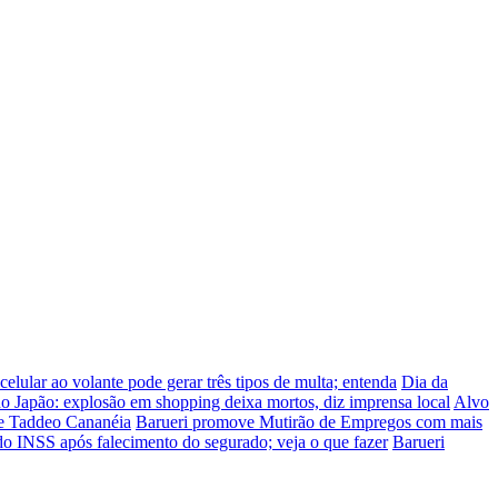
celular ao volante pode gerar três tipos de multa; entenda
Dia da
o Japão: explosão em shopping deixa mortos, diz imprensa local
Alvo
ue Taddeo Cananéia
Barueri promove Mutirão de Empregos com mais
do INSS após falecimento do segurado; veja o que fazer
Barueri