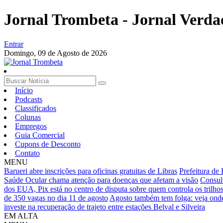
Jornal Trombeta - Jornal Verda
Entrar
Domingo,
09 de Agosto de 2026
Início
Podcasts
Classificados
Colunas
Empregos
Guia Comercial
Cupons de Desconto
Contato
MENU
Barueri abre inscrições para oficinas gratuitas de Libras
Prefeitura de 
Saúde Ocular chama atenção para doenças que afetam a visão
Consult
dos EUA, Pix está no centro de disputa sobre quem controla os trilhos
de 350 vagas no dia 11 de agosto
Agosto também tem folga: veja onde
investe na recuperação de trajeto entre estações Belval e Silveira
EM ALTA