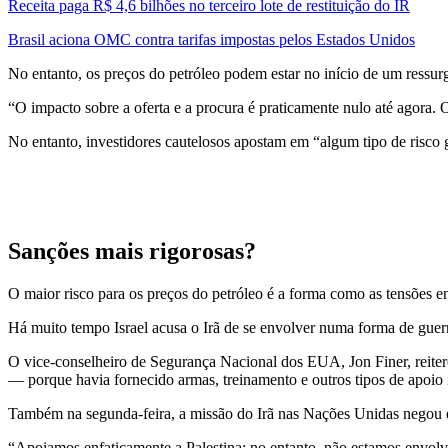
Receita paga R$ 4,6 bilhões no terceiro lote de restituição do IR
Brasil aciona OMC contra tarifas impostas pelos Estados Unidos
No entanto, os preços do petróleo podem estar no início de um ressur
“O impacto sobre a oferta e a procura é praticamente nulo até agora. 
No entanto, investidores cautelosos apostam em “algum tipo de risco 
Sanções mais rigorosas?
O maior risco para os preços do petróleo é a forma como as tensões ent
Há muito tempo Israel acusa o Irã de se envolver numa forma de guer
O vice-conselheiro de Segurança Nacional dos EUA, Jon Finer, reiter
— porque havia fornecido armas, treinamento e outros tipos de apoio
Também na segunda-feira, a missão do Irã nas Nações Unidas negou 
“Apoiamos enfaticamente a Palestina; no entanto, não estamos envolv