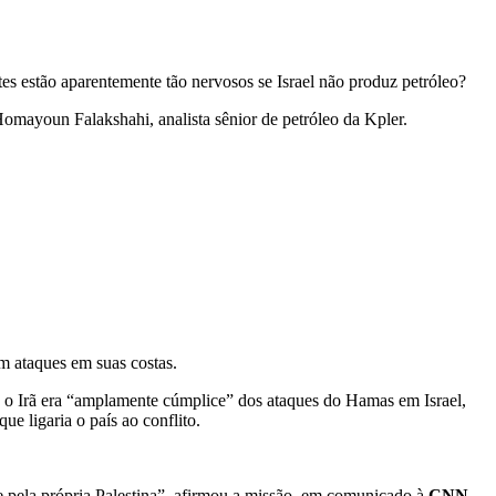
es estão aparentemente tão nervosos se Israel não produz petróleo?
 Homayoun Falakshahi, analista sênior de petróleo da Kpler.
m ataques em suas costas.
e o Irã era “amplamente cúmplice” dos ataques do Hamas em Israel,
 ligaria o país ao conflito.
e pela própria Palestina”, afirmou a missão, em comunicado à
CNN
.