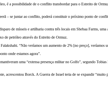
o, é a possibilidade de o conflito transbordar para o Estreito de Ormuz,
ã – se juntar ao conflito, poderá constituir o próximo ponto de confli
sparo de mísseis e artilharia contra três locais em Shebaa Farms, uma 
xo de petróleo através do Estreito de Ormuz.
se Falakshahi. “Não veríamos um aumento de 2% [no preço], veríamos
 ponto onde estamos agora”.
 mantiveram uma “extensa presença militar no Golfo”, segundo Tobias B
e, acrescentou Borck. A Guerra de Israel teria de se expandir “muito p