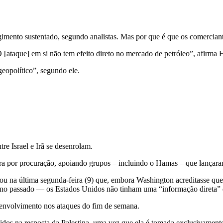
gimento sustentado, segundo analistas. Mas por que é que os comerciant
O [ataque] em si não tem efeito direto no mercado de petróleo”, afirma
geopolítico”, segundo ele.
re Israel e Irã se desenrolam.
ra por procuração, apoiando grupos – incluindo o Hamas – que lançara
ou na última segunda-feira (9) que, embora Washington acreditasse qu
 no passado — os Estados Unidos não tinham uma “informação direta” que
envolvimento nos ataques do fim de semana.
idos na resposta da Palestina, uma vez que ela é tomada exclusivament