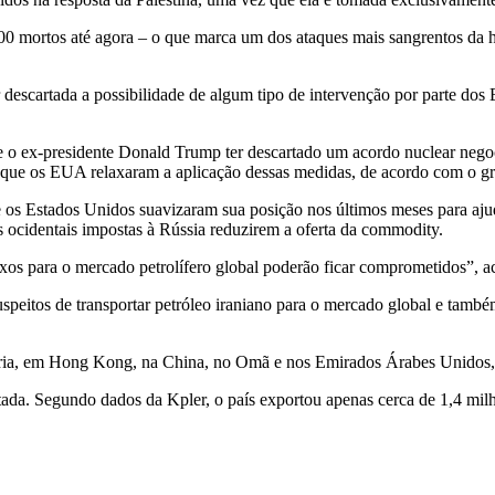
900 mortos até agora – o que marca um dos ataques mais sangrentos da hi
r descartada a possibilidade de algum tipo de intervenção por parte do
de o ex-presidente Donald Trump ter descartado um acordo nuclear ne
da que os EUA relaxaram a aplicação dessas medidas, de acordo com o 
os Estados Unidos suavizaram sua posição nos últimos meses para ajudar
 ocidentais impostas à Rússia reduzirem a oferta da commodity.
uxos para o mercado petrolífero global poderão ficar comprometidos”, a
speitos de transportar petróleo iraniano para o mercado global e també
ioria, em Hong Kong, na China, no Omã e nos Emirados Árabes Unidos, 
ada. Segundo dados da Kpler, o país exportou apenas cerca de 1,4 milhão