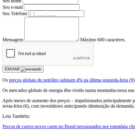
Seu nome
Seu e-mail
Seu Telefone
Mensagem
Máximo 600 caracteres.
ENVIAR
Os
preços globais do petróleo subiram 4% na última segunda-feira (9)
Os mercados globais de energia têm vivido numa montanha-russa nas
Após meses de aumento dos preços – impulsionados principalmente por
sexta-feira (6), com investidores antecipando diminuição da demanda.
Leia Também:
Preços de carros novos caem no Brasil pressionados por estratégia ch