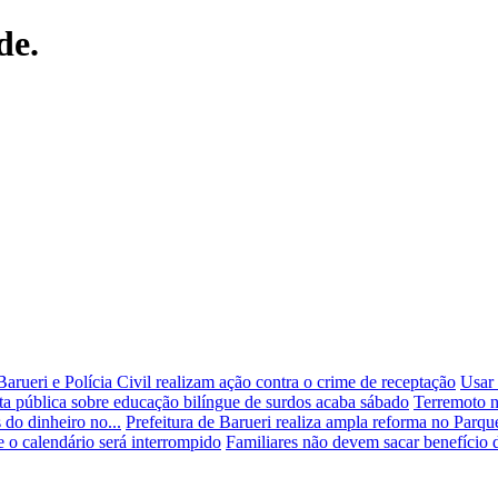
de.
Barueri e Polícia Civil realizam ação contra o crime de receptação
Usar 
a pública sobre educação bilíngue de surdos acaba sábado
Terremoto n
 do dinheiro no...
Prefeitura de Barueri realiza ampla reforma no Parq
 o calendário será interrompido
Familiares não devem sacar benefício 