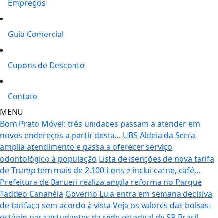
Empregos
Guia Comercial
Cupons de Desconto
Contato
MENU
Bom Prato Móvel: três unidades passam a atender em
novos endereços a partir desta...
UBS Aldeia da Serra
amplia atendimento e passa a oferecer serviço
odontológico à população
Lista de isenções de nova tarifa
de Trump tem mais de 2.100 itens e inclui carne, café...
Prefeitura de Barueri realiza ampla reforma no Parque
Taddeo Cananéia
Governo Lula entra em semana decisiva
de tarifaço sem acordo à vista
Veja os valores das bolsas-
estágio para estudantes da rede estadual de SP
Brasil