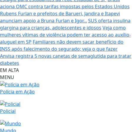
aciona OMC contra tarifas impostas pelos Estados Unidos
Rubens Furlan e prefeitos de Barueri, Jandira e Itapevi
anunciam apoio a Bruna Furlan e Igor...
SUS oferta insulina
glargina para crianças, adolescentes e idosos
Veja como
mulheres vítimas de violência podem ter acesso ao auxílio-
aluguel em SP
Familiares não devem sacar benefício do
INSS após falecimento do segurado; veja o que fazer
Anvisa registra 5 novas canetas de semaglutida para tratar
diabetes
EM ALTA
MENU
Polícia em Ação
Policial
Mundo