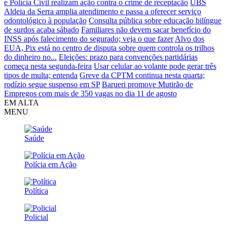
e Polícia Civil realizam ação contra o crime de receptação
UBS
Aldeia da Serra amplia atendimento e passa a oferecer serviço
odontológico à população
Consulta pública sobre educação bilíngue
de surdos acaba sábado
Familiares não devem sacar benefício do
INSS após falecimento do segurado; veja o que fazer
Alvo dos
EUA, Pix está no centro de disputa sobre quem controla os trilhos
do dinheiro no...
Eleições: prazo para convenções partidárias
começa nesta segunda-feira
Usar celular ao volante pode gerar três
tipos de multa; entenda
Greve da CPTM continua nesta quarta;
rodízio segue suspenso em SP
Barueri promove Mutirão de
Empregos com mais de 350 vagas no dia 11 de agosto
EM ALTA
MENU
Saúde
Polícia em Ação
Política
Policial