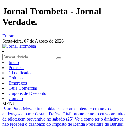
Jornal Trombeta - Jornal
Verdade.
Entrar
Sexta-feira,
07 de Agosto de 2026
Início
Podcasts
Classificados
Colunas
Empregos
Guia Comercial
Cupons de Desconto
Contato
MENU
Bom Prato Móvel: três unidades passam a atender em novos
endereços a partir desta...
Defesa Civil promove novo curso gratuito
de pilotagem preventiva no sábado (25)
Veja como ter o dinheiro se
não recebeu o cashback do Imposto de Renda
Prefeitura de Barueri