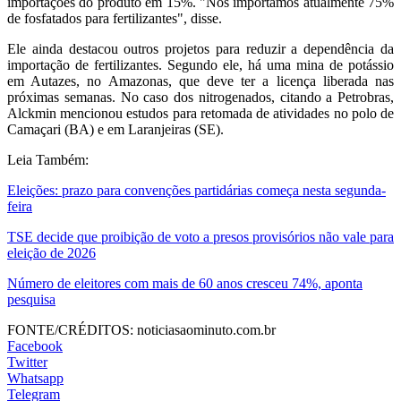
importações do produto em 15%. "Nós importamos atualmente 75%
de fosfatados para fertilizantes", disse.
Ele ainda destacou outros projetos para reduzir a dependência da
importação de fertilizantes. Segundo ele, há uma mina de potássio
em Autazes, no Amazonas, que deve ter a licença liberada nas
próximas semanas. No caso dos nitrogenados, citando a Petrobras,
Alckmin mencionou estudos para retomada de atividades no polo de
Camaçari (BA) e em Laranjeiras (SE).
Leia Também:
Eleições: prazo para convenções partidárias começa nesta segunda-
feira
TSE decide que proibição de voto a presos provisórios não vale para
eleição de 2026
Número de eleitores com mais de 60 anos cresceu 74%, aponta
pesquisa
FONTE/CRÉDITOS:
noticiasaominuto.com.br
Facebook
Twitter
Whatsapp
Telegram