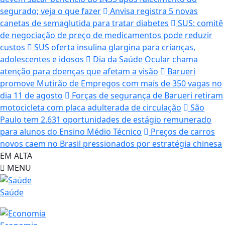
segurado; veja o que fazer
Anvisa registra 5 novas
canetas de semaglutida para tratar diabetes
SUS: comitê
de negociação de preço de medicamentos pode reduzir
custos
SUS oferta insulina glargina para crianças,
adolescentes e idosos
Dia da Saúde Ocular chama
atenção para doenças que afetam a visão
Barueri
promove Mutirão de Empregos com mais de 350 vagas no
dia 11 de agosto
Forças de segurança de Barueri retiram
motocicleta com placa adulterada de circulação
São
Paulo tem 2.631 oportunidades de estágio remunerado
para alunos do Ensino Médio Técnico
Preços de carros
novos caem no Brasil pressionados por estratégia chinesa
EM ALTA
MENU
Saúde