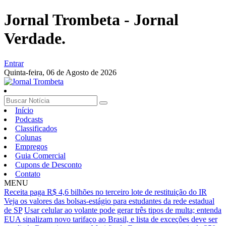
Jornal Trombeta - Jornal
Verdade.
Entrar
Quinta-feira,
06 de Agosto de 2026
Início
Podcasts
Classificados
Colunas
Empregos
Guia Comercial
Cupons de Desconto
Contato
MENU
Receita paga R$ 4,6 bilhões no terceiro lote de restituição do IR
Veja os valores das bolsas-estágio para estudantes da rede estadual
de SP
Usar celular ao volante pode gerar três tipos de multa; entenda
EUA sinalizam novo tarifaço ao Brasil, e lista de exceções deve ser