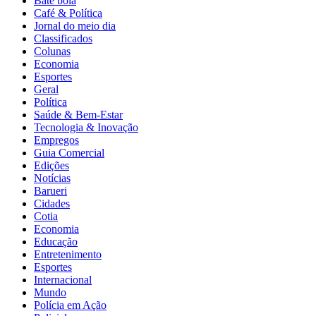
Bate bola
Café & Política
Jornal do meio dia
Classificados
Colunas
Economia
Esportes
Geral
Política
Saúde & Bem-Estar
Tecnologia & Inovação
Empregos
Guia Comercial
Edições
Notícias
Barueri
Cidades
Cotia
Economia
Educação
Entretenimento
Esportes
Internacional
Mundo
Polícia em Ação