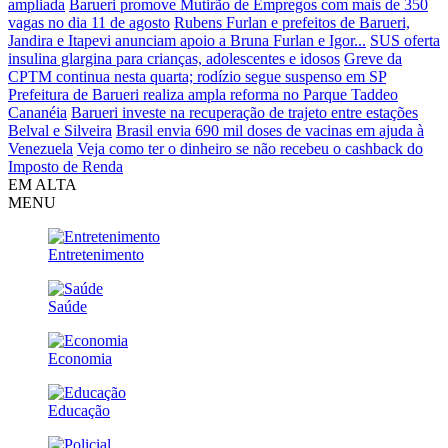
ampliada
Barueri promove Mutirão de Empregos com mais de 350
vagas no dia 11 de agosto
Rubens Furlan e prefeitos de Barueri,
Jandira e Itapevi anunciam apoio a Bruna Furlan e Igor...
SUS oferta
insulina glargina para crianças, adolescentes e idosos
Greve da
CPTM continua nesta quarta; rodízio segue suspenso em SP
Prefeitura de Barueri realiza ampla reforma no Parque Taddeo
Cananéia
Barueri investe na recuperação de trajeto entre estações
Belval e Silveira
Brasil envia 690 mil doses de vacinas em ajuda à
Venezuela
Veja como ter o dinheiro se não recebeu o cashback do
Imposto de Renda
EM ALTA
MENU
Entretenimento
Saúde
Economia
Educação