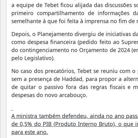
a equipe de Tebet ficou alijada das discussões s
primeiro compartilhamento de informações d
semelhante à que foi feita à imprensa no fim de
Depois, o Planejamento divergiu de iniciativas d
como despesa financeira (pedido feito ao Supre
do contingenciamento no Orçamento de 2024 (em
pelo Legislativo).
No caso dos precatórios, Tebet se reuniu com o 
sem a presença de Haddad, para propor a alter
de quitar o passivo fora das regras fiscais e 
despesas do novo arcabouço.
A ministra também defendeu, ainda no ano passado
de 0,5% do PIB (Produto Interno Bruto), o que 
para este ano.