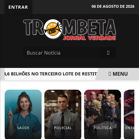
06 DE AGOSTO DE 2026
ENTRAR
MENU
,6 BILHÕES NO TERCEIRO LOTE DE RESTITUIÇÃO DO IR
ELE
EM ALTA
SAÚDE
POLICIAL
POLÍTICA
ENTRE