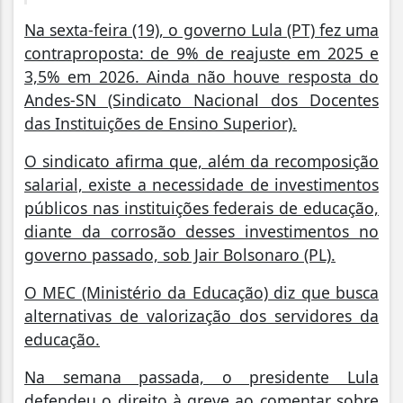
Na sexta-feira (19), o governo Lula (PT) fez uma
contraproposta: de 9% de reajuste em 2025 e
3,5% em 2026. Ainda não houve resposta do
Andes-SN (Sindicato Nacional dos Docentes
das Instituições de Ensino Superior).
O sindicato afirma que, além da recomposição
salarial, existe a necessidade de investimentos
públicos nas instituições federais de educação,
diante da corrosão desses investimentos no
governo passado, sob Jair Bolsonaro (PL).
O MEC (Ministério da Educação) diz que busca
alternativas de valorização dos servidores da
educação.
Na semana passada, o presidente Lula
defendeu o direito à greve ao comentar sobre