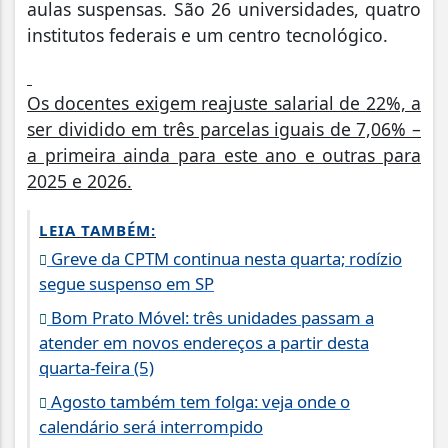
aulas suspensas. São 26 universidades, quatro
institutos federais e um centro tecnológico.
Os docentes exigem reajuste salarial de 22%, a
ser dividido em três parcelas iguais de 7,06% –
a primeira ainda para este ano e outras para
2025 e 2026.
LEIA TAMBÉM:
Greve da CPTM continua nesta quarta; rodízio
segue suspenso em SP
Bom Prato Móvel: três unidades passam a
atender em novos endereços a partir desta
quarta-feira (5)
Agosto também tem folga: veja onde o
calendário será interrompido