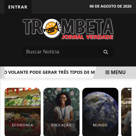
06 DE AGOSTO DE 2026
ENTRAR
MENU
 VOLANTE PODE GERAR TRÊS TIPOS DE MULTA; ENTENDA
EM ALTA
ECONOMIA
EDUCAÇÃO
MUNDO
PO