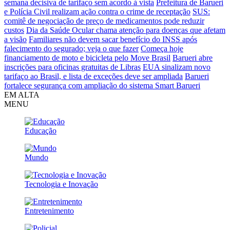
semana decisiva de tarifaço sem acordo à vista
Prefeitura de Barueri
e Polícia Civil realizam ação contra o crime de receptação
SUS:
comitê de negociação de preço de medicamentos pode reduzir
custos
Dia da Saúde Ocular chama atenção para doenças que afetam
a visão
Familiares não devem sacar benefício do INSS após
falecimento do segurado; veja o que fazer
Começa hoje
financiamento de moto e bicicleta pelo Move Brasil
Barueri abre
inscrições para oficinas gratuitas de Libras
EUA sinalizam novo
tarifaço ao Brasil, e lista de exceções deve ser ampliada
Barueri
fortalece segurança com ampliação do sistema Smart Barueri
EM ALTA
MENU
Educação
Mundo
Tecnologia e Inovação
Entretenimento