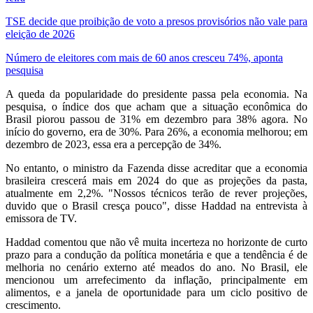
TSE decide que proibição de voto a presos provisórios não vale para
eleição de 2026
Número de eleitores com mais de 60 anos cresceu 74%, aponta
pesquisa
A queda da popularidade do presidente passa pela economia. Na
pesquisa, o índice dos que acham que a situação econômica do
Brasil piorou passou de 31% em dezembro para 38% agora. No
início do governo, era de 30%. Para 26%, a economia melhorou; em
dezembro de 2023, essa era a percepção de 34%.
No entanto, o ministro da Fazenda disse acreditar que a economia
brasileira crescerá mais em 2024 do que as projeções da pasta,
atualmente em 2,2%. "Nossos técnicos terão de rever projeções,
duvido que o Brasil cresça pouco", disse Haddad na entrevista à
emissora de TV.
Haddad comentou que não vê muita incerteza no horizonte de curto
prazo para a condução da política monetária e que a tendência é de
melhoria no cenário externo até meados do ano. No Brasil, ele
mencionou um arrefecimento da inflação, principalmente em
alimentos, e a janela de oportunidade para um ciclo positivo de
crescimento.