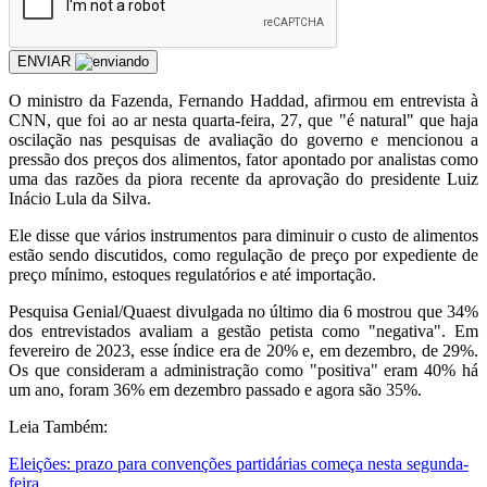
ENVIAR
O
ministro da Fazenda, Fernando Haddad, afirmou em entrevista à
CNN, que foi ao ar nesta quarta-feira, 27, que "é natural" que haja
oscilação nas pesquisas de avaliação do governo e mencionou a
pressão dos preços dos alimentos, fator apontado por analistas como
uma das razões da piora recente da aprovação do presidente Luiz
Inácio Lula da Silva.
Ele disse que vários instrumentos para diminuir o custo de alimentos
estão sendo discutidos, como regulação de preço por expediente de
preço mínimo, estoques regulatórios e até importação.
Pesquisa Genial/Quaest divulgada no último dia 6 mostrou que 34%
dos entrevistados avaliam a gestão petista como "negativa". Em
fevereiro de 2023, esse índice era de 20% e, em dezembro, de 29%.
Os que consideram a administração como "positiva" eram 40% há
um ano, foram 36% em dezembro passado e agora são 35%.
Leia Também:
Eleições: prazo para convenções partidárias começa nesta segunda-
feira