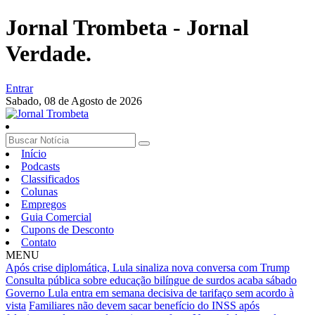
Jornal Trombeta - Jornal
Verdade.
Entrar
Sabado,
08 de Agosto de 2026
Início
Podcasts
Classificados
Colunas
Empregos
Guia Comercial
Cupons de Desconto
Contato
MENU
Após crise diplomática, Lula sinaliza nova conversa com Trump
Consulta pública sobre educação bilíngue de surdos acaba sábado
Governo Lula entra em semana decisiva de tarifaço sem acordo à
vista
Familiares não devem sacar benefício do INSS após