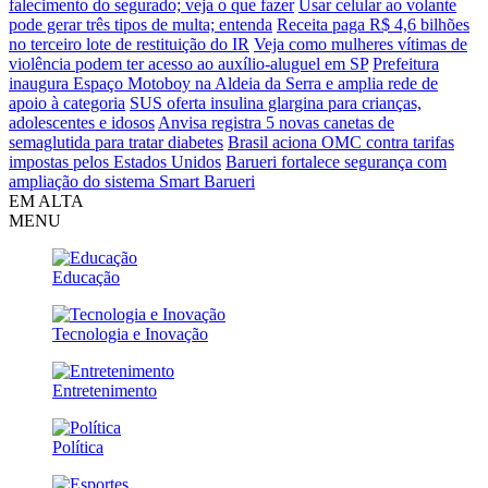
falecimento do segurado; veja o que fazer
Usar celular ao volante
pode gerar três tipos de multa; entenda
Receita paga R$ 4,6 bilhões
no terceiro lote de restituição do IR
Veja como mulheres vítimas de
violência podem ter acesso ao auxílio-aluguel em SP
Prefeitura
inaugura Espaço Motoboy na Aldeia da Serra e amplia rede de
apoio à categoria
SUS oferta insulina glargina para crianças,
adolescentes e idosos
Anvisa registra 5 novas canetas de
semaglutida para tratar diabetes
Brasil aciona OMC contra tarifas
impostas pelos Estados Unidos
Barueri fortalece segurança com
ampliação do sistema Smart Barueri
EM ALTA
MENU
Educação
Tecnologia e Inovação
Entretenimento
Política