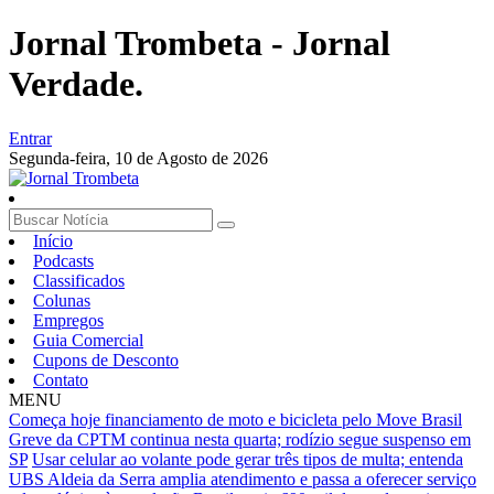
Jornal Trombeta - Jornal
Verdade.
Entrar
Segunda-feira,
10 de Agosto de 2026
Início
Podcasts
Classificados
Colunas
Empregos
Guia Comercial
Cupons de Desconto
Contato
MENU
Começa hoje financiamento de moto e bicicleta pelo Move Brasil
Greve da CPTM continua nesta quarta; rodízio segue suspenso em
SP
Usar celular ao volante pode gerar três tipos de multa; entenda
UBS Aldeia da Serra amplia atendimento e passa a oferecer serviço