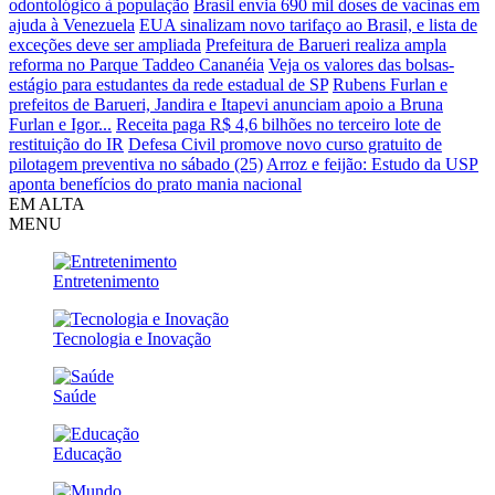
odontológico à população
Brasil envia 690 mil doses de vacinas em
ajuda à Venezuela
EUA sinalizam novo tarifaço ao Brasil, e lista de
exceções deve ser ampliada
Prefeitura de Barueri realiza ampla
reforma no Parque Taddeo Cananéia
Veja os valores das bolsas-
estágio para estudantes da rede estadual de SP
Rubens Furlan e
prefeitos de Barueri, Jandira e Itapevi anunciam apoio a Bruna
Furlan e Igor...
Receita paga R$ 4,6 bilhões no terceiro lote de
restituição do IR
Defesa Civil promove novo curso gratuito de
pilotagem preventiva no sábado (25)
Arroz e feijão: Estudo da USP
aponta benefícios do prato mania nacional
EM ALTA
MENU
Entretenimento
Tecnologia e Inovação
Saúde
Educação