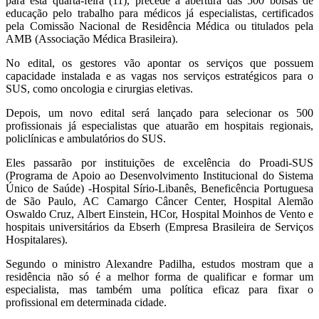
para esta quarta-feira (11), precede a abertura das 500 bolsas de
educação pelo trabalho para médicos já especialistas, certificados
pela Comissão Nacional de Residência Médica ou titulados pela
AMB (Associação Médica Brasileira).
No edital, os gestores vão apontar os serviços que possuem
capacidade instalada e as vagas nos serviços estratégicos para o
SUS, como oncologia e cirurgias eletivas.
Depois, um novo edital será lançado para selecionar os 500
profissionais já especialistas que atuarão em hospitais regionais,
policlínicas e ambulatórios do SUS.
Eles passarão por instituições de excelência do Proadi-SUS
(Programa de Apoio ao Desenvolvimento Institucional do Sistema
Único de Saúde) -Hospital Sírio-Libanês, Beneficência Portuguesa
de São Paulo, AC Camargo Câncer Center, Hospital Alemão
Oswaldo Cruz, Albert Einstein, HCor, Hospital Moinhos de Vento e
hospitais universitários da Ebserh (Empresa Brasileira de Serviços
Hospitalares).
Segundo o ministro Alexandre Padilha, estudos mostram que a
residência não só é a melhor forma de qualificar e formar um
especialista, mas também uma política eficaz para fixar o
profissional em determinada cidade.