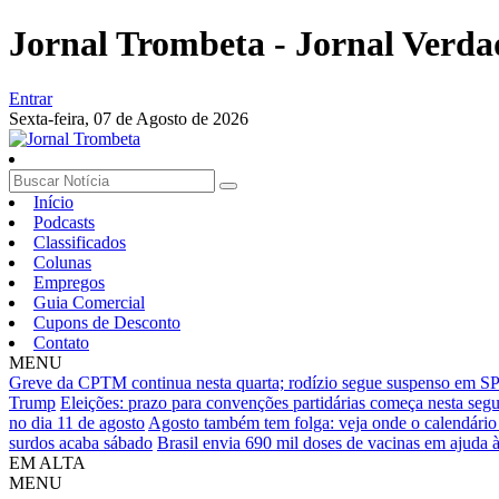
Jornal Trombeta - Jornal Verda
Entrar
Sexta-feira,
07 de Agosto de 2026
Início
Podcasts
Classificados
Colunas
Empregos
Guia Comercial
Cupons de Desconto
Contato
MENU
Greve da CPTM continua nesta quarta; rodízio segue suspenso em SP
Trump
Eleições: prazo para convenções partidárias começa nesta segu
no dia 11 de agosto
Agosto também tem folga: veja onde o calendário
surdos acaba sábado
Brasil envia 690 mil doses de vacinas em ajuda 
EM ALTA
MENU