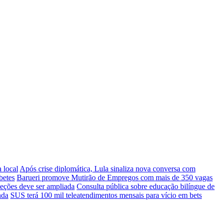
 local
Após crise diplomática, Lula sinaliza nova conversa com
betes
Barueri promove Mutirão de Empregos com mais de 350 vagas
ceções deve ser ampliada
Consulta pública sobre educação bilíngue de
nda
SUS terá 100 mil teleatendimentos mensais para vício em bets