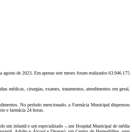
o a agosto de 2023. Em apenas sete meses foram realizados 63.946.175
ltas médicas, cirurgias, exames, tratamentos, atendimentos em geral,
endimentos. No período mencionado, a Farmácia Municipal dispensou
io e farmácia 24 horas.
ndo um infantil e um especializado -, um Hospital Municipal de média
ojuvenil, Adulto e Álcool e Drogas), um Centro de Hemodiálise, uma