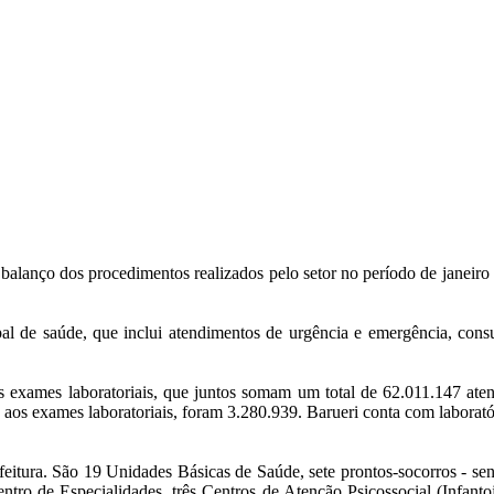
balanço dos procedimentos realizados pelo setor no período de janeir
al de saúde, que inclui atendimentos de urgência e emergência, consu
os exames laboratoriais, que juntos somam um total de 62.011.147 at
aos exames laboratoriais, foram 3.280.939. Barueri conta com laboratór
eitura. São 19 Unidades Básicas de Saúde, sete prontos-socorros - se
ro de Especialidades, três Centros de Atenção Psicossocial (Infant