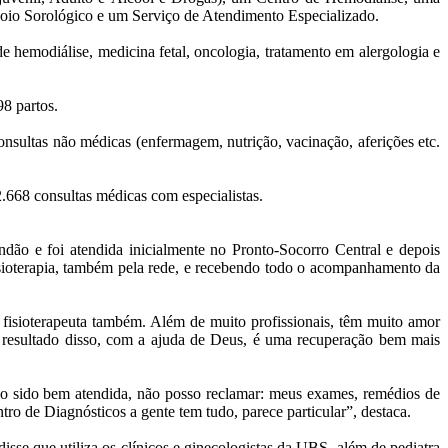
Apoio Sorológico e um Serviço de Atendimento Especializado.
de hemodiálise, medicina fetal, oncologia, tratamento em alergologia e
8 partos.
onsultas não médicas (enfermagem, nutrição, vacinação, aferições etc.
.668 consultas médicas com especialistas.
dão e foi atendida inicialmente no Pronto-Socorro Central e depois
isioterapia, também pela rede, e recebendo todo o acompanhamento da
 fisioterapeuta também. Além de muito profissionais, têm muito amor
resultado disso, com a ajuda de Deus, é uma recuperação bem mais
nho sido bem atendida, não posso reclamar: meus exames, remédios de
ro de Diagnósticos a gente tem tudo, parece particular”, destaca.
se que utiliza os clínicos e ginecologistas da UBS, além de pediatra