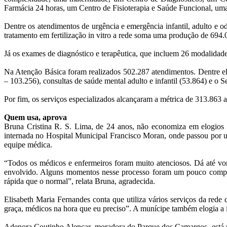
Farmácia 24 horas, um Centro de Fisioterapia e Saúde Funcional, uma
Dentre os atendimentos de urgência e emergência infantil, adulto e od
tratamento em fertilização in vitro a rede soma uma produção de 694.
Já os exames de diagnóstico e terapêutica, que incluem 26 modalida
Na Atenção Básica foram realizados 502.287 atendimentos. Dentre eles
– 103.256), consultas de saúde mental adulto e infantil (53.864) e o
Por fim, os serviços especializados alcançaram a métrica de 313.863
Quem usa, aprova
Bruna Cristina R. S. Lima, de 24 anos, não economiza em elogios p
internada no Hospital Municipal Francisco Moran, onde passou por u
equipe médica.
“Todos os médicos e enfermeiros foram muito atenciosos. Dá até von
envolvido. Alguns momentos nesse processo foram um pouco compli
rápida que o normal”, relata Bruna, agradecida.
Elisabeth Maria Fernandes conta que utiliza vários serviços da red
graça, médicos na hora que eu preciso”. A munícipe também elogia a i
Adenora Coutinho Alencar, moradora do Parque dos Camargos, está pas