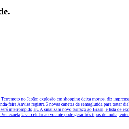
de.
Terremoto no Japão: explosão em shopping deixa mortos, diz imprensa
nda-feira
Anvisa registra 5 novas canetas de semaglutida para tratar dia
 será interrompido
EUA sinalizam novo tarifaço ao Brasil, e lista de ex
à Venezuela
Usar celular ao volante pode gerar três tipos de multa; ente