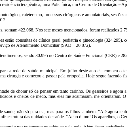
 residência terapêutica, uma Policlínica, um Centro de Orientação e 
ontológico, cateterismo, processos cirúrgicos e ambulatoriais, sessões 
012.
des, somam 422.068. Nos sete meses mencionados, foram realizados 2.79
 estão consultas de clínica geral, pediatria e ginecologia (324.295), c
 Serviço de Atendimento Domiciliar (SAD – 20.872).
 atendimentos, sendo 30.995 no Centro de Saúde Funcional (CER) e 282
ara a rede de saúde municipal. Em julho deste ano ela rompeu o ten
ma cirurgia e começou a passar pela ortopedia. Hoje segue fazendo f
tade de chorar só de pensar em tanto carinho. Os gesseiros e agora a
cados e cheios de medo, mas eles me acalmaram, me orientaram. O 
e de saúde, não só para ela, mas para os filhos também. “Até agora te
nfraestrutura das unidades de saúde. “Acho ótimo! Os aparelhos, o Cent
sando por tratamento oncológico pela rede. Além dessa assistência, dis