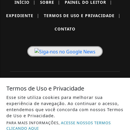
INÍCIO
|
SOBRE
|
PAINEL DO LEITOR
|
EXPEDIENTE
|
TERMOS DE USO E PRIVACIDADE
|
CONTATO
SEU SITE - TODOS OS DIREITOS RESERVADOS.
Termos de Uso e Privacidade
Esse site utiliza cookies para melhorar sua
experiência de navegação. Ao continuar o acesso,
entendemos que você concorda com nossos Termos
de Uso e Privacidade.
PARA MAIS INFORMAÇÕES,
ACESSE NOSSOS TERMOS
CLICANDO AQUI