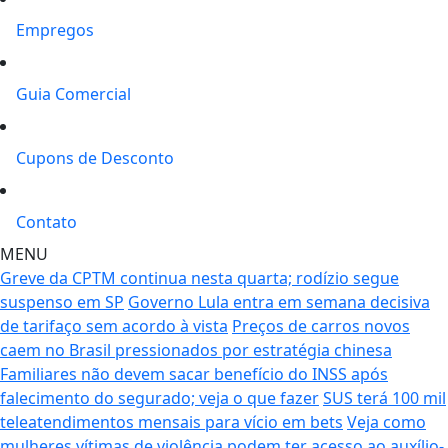
Empregos
Guia Comercial
Cupons de Desconto
Contato
MENU
Greve da CPTM continua nesta quarta; rodízio segue
suspenso em SP
Governo Lula entra em semana decisiva
de tarifaço sem acordo à vista
Preços de carros novos
caem no Brasil pressionados por estratégia chinesa
Familiares não devem sacar benefício do INSS após
falecimento do segurado; veja o que fazer
SUS terá 100 mil
teleatendimentos mensais para vício em bets
Veja como
mulheres vítimas de violência podem ter acesso ao auxílio-