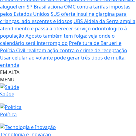
aluguel em SP
Brasil aciona OMC contra tarifas impostas
pelos Estados Unidos
SUS oferta insulina glargina para
crianças, adolescentes e idosos
UBS Aldeia da Serra amplia
atendimento e passa a oferecer serviço odontológico à
população
Agosto também tem folga: veja onde o
calendário será interrompido
Prefeitura de Barueri e
Polícia Civil realizam ação contra o crime de receptação
Usar celular ao volante pode gerar três tipos de multa;
entenda
EM ALTA
MENU
Saúde
Política
Tecnologia e Inovação