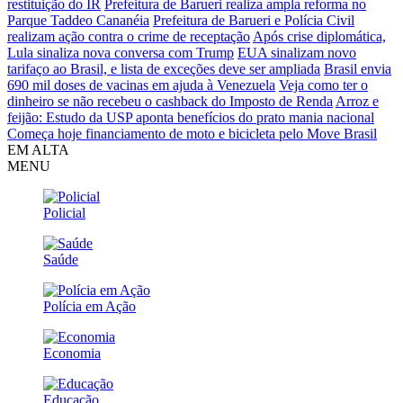
restituição do IR
Prefeitura de Barueri realiza ampla reforma no
Parque Taddeo Cananéia
Prefeitura de Barueri e Polícia Civil
realizam ação contra o crime de receptação
Após crise diplomática,
Lula sinaliza nova conversa com Trump
EUA sinalizam novo
tarifaço ao Brasil, e lista de exceções deve ser ampliada
Brasil envia
690 mil doses de vacinas em ajuda à Venezuela
Veja como ter o
dinheiro se não recebeu o cashback do Imposto de Renda
Arroz e
feijão: Estudo da USP aponta benefícios do prato mania nacional
Começa hoje financiamento de moto e bicicleta pelo Move Brasil
EM ALTA
MENU
Policial
Saúde
Polícia em Ação
Economia
Educação