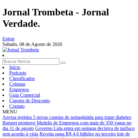
Jornal Trombeta - Jornal
Verdade.
Entrar
Sabado,
08 de Agosto de 2026
Início
Podcasts
Classificados
Colunas
Empregos
Guia Comercial
Cupons de Desconto
Contato
MENU
Anvisa registra 5 novas canetas de semaglutida para tratar diabetes
Barueri promove Mutirão de Empregos com mais de 350 vagas no
dia 11 de agosto
Governo Lula entra em semana decisiva de tarifaço
sem acordo à vista
Receita paga R$ 4,6 bilhões no terceiro lote de