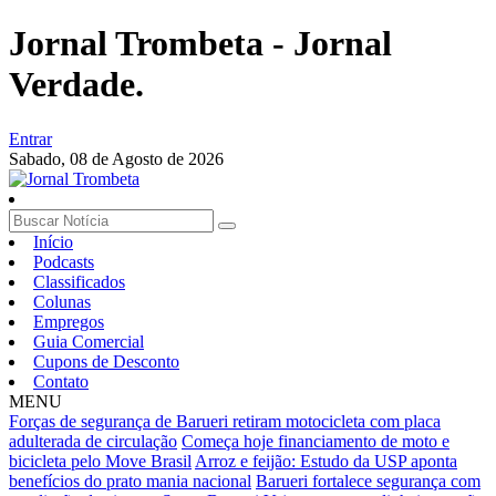
Jornal Trombeta - Jornal
Verdade.
Entrar
Sabado,
08 de Agosto de 2026
Início
Podcasts
Classificados
Colunas
Empregos
Guia Comercial
Cupons de Desconto
Contato
MENU
Forças de segurança de Barueri retiram motocicleta com placa
adulterada de circulação
Começa hoje financiamento de moto e
bicicleta pelo Move Brasil
Arroz e feijão: Estudo da USP aponta
benefícios do prato mania nacional
Barueri fortalece segurança com