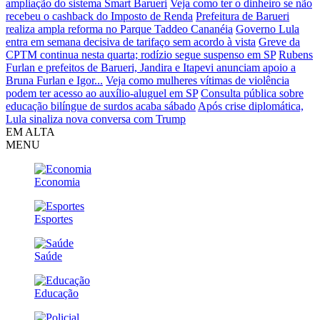
ampliação do sistema Smart Barueri
Veja como ter o dinheiro se não
recebeu o cashback do Imposto de Renda
Prefeitura de Barueri
realiza ampla reforma no Parque Taddeo Cananéia
Governo Lula
entra em semana decisiva de tarifaço sem acordo à vista
Greve da
CPTM continua nesta quarta; rodízio segue suspenso em SP
Rubens
Furlan e prefeitos de Barueri, Jandira e Itapevi anunciam apoio a
Bruna Furlan e Igor...
Veja como mulheres vítimas de violência
podem ter acesso ao auxílio-aluguel em SP
Consulta pública sobre
educação bilíngue de surdos acaba sábado
Após crise diplomática,
Lula sinaliza nova conversa com Trump
EM ALTA
MENU
Economia
Esportes
Saúde
Educação