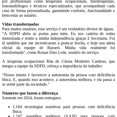
por profissionais como terapeutas ocupacionais, fisioterapeutas,
fonoaudiólogos e técnicos especializados, que acompanham cada
caso de forma personalizada, garantindo conforto, funcionalidade e
bem-estar ao usuário.
Vidas transformadas
Para muitos usuários, esse serviço é um verdadeiro divisor de águas.
“A SDPD abriu as portas para mim. Eu uso cadeira de rodas
motorizada e tenho a minha independência graças à Secretaria. Foi
lá também que me incentivaram a praticar bocha, e hoje sou atleta
oficial da equipe de Barueri. Minha vida realmente foi
transformada”, conta Ronan Dias Leite, usuário do serviço.
A terapeuta ocupacional Rita de Cássia Monteiro Cardoso, que
integra a equipe da SDPD, reforça a importância do trabalho:
“Nosso intuito é favorecer a autonomia da pessoa com deficiência
física. E, quando isso acontece, a autoestima melhora, e ela passa a
se sentir parte da sociedade.”
Números que fazem a diferença
Somente em 2024, foram entregues:
1.164 tecnologias assistivas para pessoas com deficiência
física;
1.247 aparelhos auditivos (AASI) para pessoas com