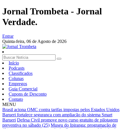
Jornal Trombeta - Jornal
Verdade.
Entrar
Quinta-feira,
06 de Agosto de 2026
Início
Podcasts
Classificados
Colunas
Empregos
Guia Comercial
Cupons de Desconto
Contato
MENU
Brasil aciona OMC contra tarifas impostas pelos Estados Unidos
Barueri fortalece segurança com ampliação do sistema Smart
Barueri
Defesa Civil promove novo curso gratuito de pilotagem
preventiva no sábado (25)
Museu do Ipiranga: programação de