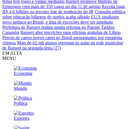
férias tem jogos e visitas mediadas
Barueri promove Mutirão de
Empregos com mais de 350 vagas no dia 11 de agosto
Receita paga
R$ 4,6 bilhões no terceiro lote de restituição do IR
Consulta pública
sobre educação bilíngue de surdos acaba sábado
EUA sinalizam
novo tarifaço ao Brasil, e lista de exceções deve ser ampliada
Prefeitura de Barueri realiza ampla reforma no Parque Taddeo
Cananéia
Barueri abre inscrições para oficinas gratuitas de Libras
Preços de carros novos caem no Brasil pressionados por estratégia
chinesa
Mais de 62 mil alunos retornam às aulas na rede municipal
de Barueri na segunda-feira (27)
EM ALTA
MENU
Economia
Mundo
Política
Esportes