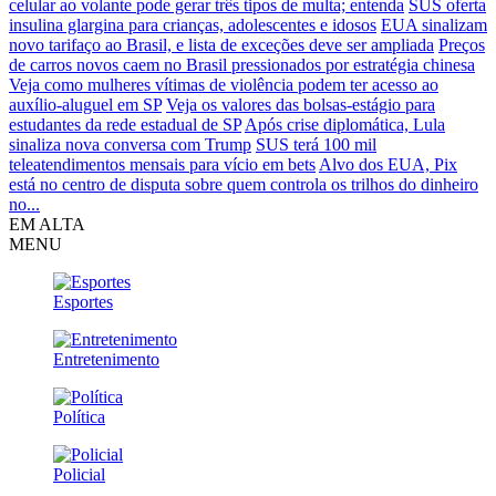
celular ao volante pode gerar três tipos de multa; entenda
SUS oferta
insulina glargina para crianças, adolescentes e idosos
EUA sinalizam
novo tarifaço ao Brasil, e lista de exceções deve ser ampliada
Preços
de carros novos caem no Brasil pressionados por estratégia chinesa
Veja como mulheres vítimas de violência podem ter acesso ao
auxílio-aluguel em SP
Veja os valores das bolsas-estágio para
estudantes da rede estadual de SP
Após crise diplomática, Lula
sinaliza nova conversa com Trump
SUS terá 100 mil
teleatendimentos mensais para vício em bets
Alvo dos EUA, Pix
está no centro de disputa sobre quem controla os trilhos do dinheiro
no...
EM ALTA
MENU
Esportes
Entretenimento
Política
Policial