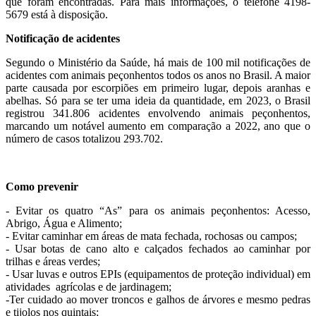
que foram encontradas. Para mais informações, o telefone 4198-
5679 está à disposição.
Notificação de acidentes
Segundo o Ministério da Saúde, há mais de 100 mil notificações de
acidentes com animais peçonhentos todos os anos no Brasil. A maior
parte causada por escorpiões em primeiro lugar, depois aranhas e
abelhas. Só para se ter uma ideia da quantidade, em 2023, o Brasil
registrou 341.806 acidentes envolvendo animais peçonhentos,
marcando um notável aumento em comparação a 2022, ano que o
número de casos totalizou 293.702.
Como prevenir
- Evitar os quatro “As” para os animais peçonhentos: Acesso,
Abrigo, Água e Alimento;
- Evitar caminhar em áreas de mata fechada, rochosas ou campos;
- Usar botas de cano alto e calçados fechados ao caminhar por
trilhas e áreas verdes;
- Usar luvas e outros EPIs (equipamentos de proteção individual) em
atividades agrícolas e de jardinagem;
-Ter cuidado ao mover troncos e galhos de árvores e mesmo pedras
e tijolos nos quintais;