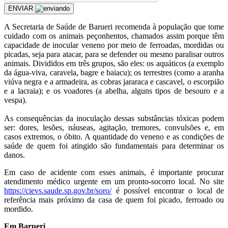
ENVIAR
A Secretaria de Saúde de Barueri recomenda à população que tome
cuidado com os animais peçonhentos, chamados assim porque têm
capacidade de inocular veneno por meio de ferroadas, mordidas ou
picadas, seja para atacar, para se defender ou mesmo paralisar outros
animais. Divididos em três grupos, são eles: os aquáticos (a exemplo
da água-viva, caravela, bagre e baiacu); os terrestres (como a aranha
viúva negra e a armadeira, as cobras jararaca e cascavel, o escorpião
e a lacraia); e os voadores (a abelha, alguns tipos de besouro e a
vespa).
As consequências da inoculação dessas substâncias tóxicas podem
ser: dores, lesões, náuseas, agitação, tremores, convulsões e, em
casos extremos, o óbito. A quantidade do veneno e as condições de
saúde de quem foi atingido são fundamentais para determinar os
danos.
Em caso de acidente com esses animais, é importante procurar
atendimento médico urgente em um pronto-socorro local. No site
https://cievs.saude.sp.gov.br/soro/
é possível encontrar o local de
referência mais próximo da casa de quem foi picado, ferroado ou
mordido.
Em Barueri