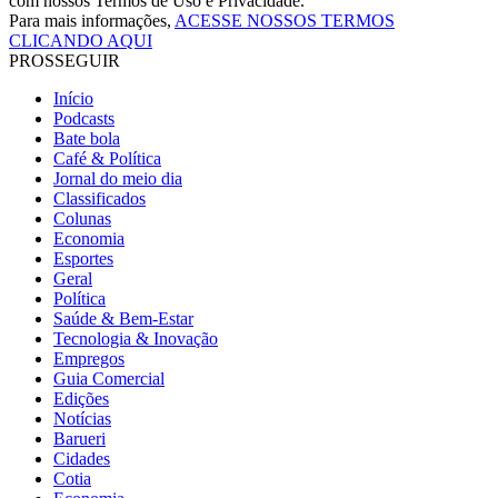
com nossos Termos de Uso e Privacidade.
Para mais informações,
ACESSE NOSSOS TERMOS
CLICANDO AQUI
PROSSEGUIR
Início
Podcasts
Bate bola
Café & Política
Jornal do meio dia
Classificados
Colunas
Economia
Esportes
Geral
Política
Saúde & Bem-Estar
Tecnologia & Inovação
Empregos
Guia Comercial
Edições
Notícias
Barueri
Cidades
Cotia