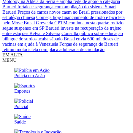
Motoboy na Aldeia da Serra e amplia rede de apoio à categoria
Barueri fortalece segurança com ampliação do sistema Smart
Barueri
Preços de carros novos caem no Brasil pressionados por
estratégia chinesa
Começa hoje financiamento de moto e bicicleta
pelo Move Brasil
Greve da CPTM continua nesta quarta; rodízio
segue suspenso em SP
Barueri investe na recuperação de trajeto
entre estações Belval e Silveira
Consulta pública sobre educação
bilíngue de surdos acaba sábado
Brasil envia 690 mil doses de
vacinas em ajuda à Venezuela
Forças de segurança de Barueri
retiram motocicleta com placa adulterada de circulação
EM ALTA
MENU
Polícia em Ação
Esportes
Policial
Saúde