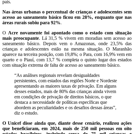
país.
Nas áreas urbanas o percentual de crianças e adolescentes sem
acesso ao saneamento básico ficou em 28%, enquanto que nas
áreas rurais subiu para 92%
.
O
Acre novamente foi apontado como o estado com situação
mais preocupante
. Lá 31,5 % vivem em moradias sem acesso ao
saneamento básico. Depois vem o Amazonas, onde 23,5% das
crianças e adolescentes estão na mesma situação. O Maranhão
aparece na terceira posição, com 19,8%; o Para, com 16,9% vem em
quarto e o Piauí, com 13,7 % completa o quinto lugar dos estados
com situação extrema de falta de acesso ao saneamento básico.
“As análises regionais revelam desigualdades
persistentes, com estados das regiões Norte e Nordeste
apresentando as maiores taxas de privação. Em alguns
desses estados, mais de 80% das crianças ainda vivem
em condições de privação de direitos básicos, o que
destaca a necessidade de políticas específicas que
abordem as peculiaridades e os desafios dessas áreas”,
diz o estudo.
O Unicef disse ainda que, diante desse cenário, realizou ações
que beneficiaram, em 2024, mais de 250 mil pessoas em oito
estados brasileiros, incluindo cerca de 75 mil crianças e