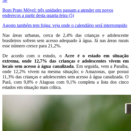
SP
Bom Prato Móvel: três unidades passam a atender em novos
endereços a partir desta quarta-feira (5)
Agosto também tem folga: veja onde o calendário será interrompido
Nas áreas urbanas, cerca de 2,4% das crianças e adolescente
brasileiros sofrem sem acesso adequado à água. Já nas áreas rurais
esse número cresce para 21,2%.
De acordo com o estudo, o
Acre é o estado em situação
extrema, onde 12,7% das crianças e adolescentes vivem em
locais sem acesso à água canalizada
. Em seguida, vem a Paraíba,
onde 12,2% vivem na mesma situação; o Amazonas, que possui
11,3% das crianças e adolescentes sem acesso à água canalizada. O
Pará, com 9,8% e Alagoas com 9,1% completa a lista dos cinco
estados em situação mais crítica.