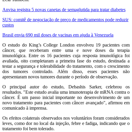
Anvisa registra 5 novas canetas de semaglutida para tratar diabetes
SUS: comitê de negociação de preço de medicamentos pode reduzir
custos
Brasil envia 690 mil doses de vacinas em ajuda à Venezuela
O estudo do King’s College London envolveu 19 pacientes com
câncer, que receberam entre uma e nove doses da terapia
imunológica. Entre os 16 pacientes cuja resposta imunológica foi
avaliada, oito completaram a primeira fase do estudo, destinada a
testar a segurança e tolerabilidade do tratamento, com o crescimento
dos tumores controlado. Além disso, esses pacientes não
apresentaram novos tumores durante o período de observação.
O principal autor do estudo, Debashis Sarker, celebrou os
resultados. "Este estudo avalia uma imunoterapia de mRNA contra o
câncer. É um passo inicial importante no desenvolvimento de um
novo tratamento para pacientes com câncer avançado", afirmou em
comunicado à imprensa.
Os efeitos colaterais observados nos voluntários foram considerados
leves, como dor no local da injeção, febre e fadiga, indicando que o
tratamento foi bem tolerado.