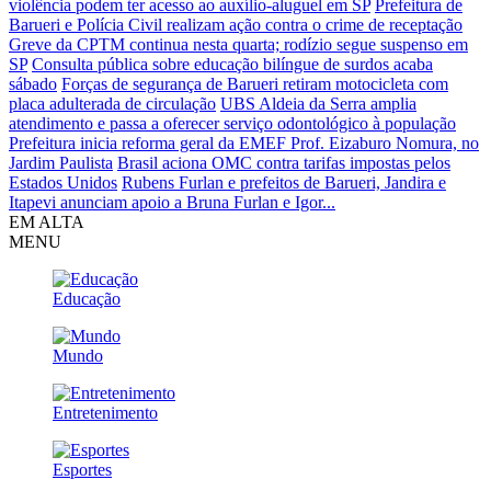
violência podem ter acesso ao auxílio-aluguel em SP
Prefeitura de
Barueri e Polícia Civil realizam ação contra o crime de receptação
Greve da CPTM continua nesta quarta; rodízio segue suspenso em
SP
Consulta pública sobre educação bilíngue de surdos acaba
sábado
Forças de segurança de Barueri retiram motocicleta com
placa adulterada de circulação
UBS Aldeia da Serra amplia
atendimento e passa a oferecer serviço odontológico à população
Prefeitura inicia reforma geral da EMEF Prof. Eizaburo Nomura, no
Jardim Paulista
Brasil aciona OMC contra tarifas impostas pelos
Estados Unidos
Rubens Furlan e prefeitos de Barueri, Jandira e
Itapevi anunciam apoio a Bruna Furlan e Igor...
EM ALTA
MENU
Educação
Mundo
Entretenimento
Esportes