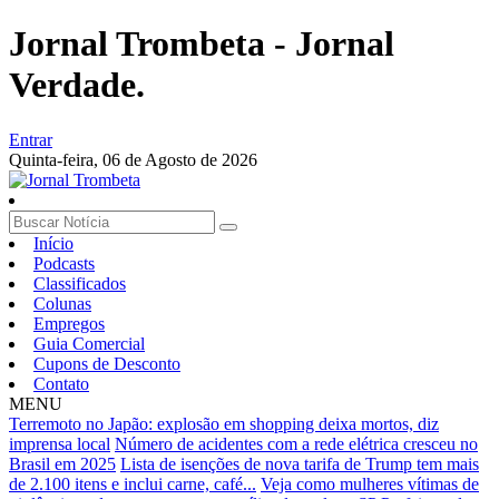
Jornal Trombeta - Jornal
Verdade.
Entrar
Quinta-feira,
06 de Agosto de 2026
Início
Podcasts
Classificados
Colunas
Empregos
Guia Comercial
Cupons de Desconto
Contato
MENU
Terremoto no Japão: explosão em shopping deixa mortos, diz
imprensa local
Número de acidentes com a rede elétrica cresceu no
Brasil em 2025
Lista de isenções de nova tarifa de Trump tem mais
de 2.100 itens e inclui carne, café...
Veja como mulheres vítimas de