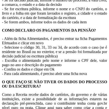
- Se for decisão judicial, informe o número do processo, a vara cível,
a comarca, o estado e a data da decisão
- Se for escritura pública, informe o nome e o CNPJ do cartório, o
livro e a folha em que foram lavrados o registro, a cidade e o estado
do cartório, e a data de formalização da escritura
- Se forem ambos, informe todos os dados de cada item
COMO DECLARO OS PAGAMENTOS DA PENSÃO?
- Além da ficha Alimentandos, é preciso entrar na ficha Pagamentos
Efetuados e clicar em novo
- Selecione o código 30, 31, 33 ou 34, de acordo com o caso (se é
residente no Brasil ou no exterior, e se a pensão foi formalizada por
decisão judicial ou escritura pública)
- Escolha o alimentando pelo nome e informe o CPF dele, valor
pago no ano e descrição do pagamento
- Confira os dados e clique em Ok
- Para cada alimentando, é preciso abrir uma ficha nova
O QUE FAÇO SE NÃO TIVER OS DADOS DO PROCESSO
OU DA ESCRITURA?
Como a Receita recebe dados de cartórios, do governo e de várias
instituições, existe a possibilidade de as informações estarem na
declaração pré-preenchida, caso o contribuinte tenha conta gov.br
nível ouro ou prata. Clique aqui para saber como criar a conta e