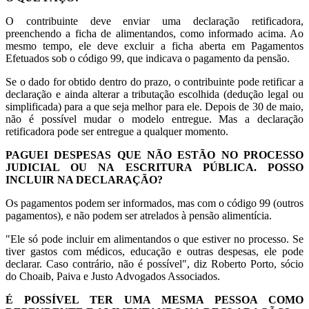
O contribuinte deve enviar uma declaração retificadora,
preenchendo a ficha de alimentandos, como informado acima. Ao
mesmo tempo, ele deve excluir a ficha aberta em Pagamentos
Efetuados sob o código 99, que indicava o pagamento da pensão.
Se o dado for obtido dentro do prazo, o contribuinte pode retificar a
declaração e ainda alterar a tributação escolhida (dedução legal ou
simplificada) para a que seja melhor para ele. Depois de 30 de maio,
não é possível mudar o modelo entregue. Mas a declaração
retificadora pode ser entregue a qualquer momento.
PAGUEI DESPESAS QUE NÃO ESTÃO NO PROCESSO
JUDICIAL OU NA ESCRITURA PÚBLICA. POSSO
INCLUIR NA DECLARAÇÃO?
Os pagamentos podem ser informados, mas com o código 99 (outros
pagamentos), e não podem ser atrelados à pensão alimentícia.
"Ele só pode incluir em alimentandos o que estiver no processo. Se
tiver gastos com médicos, educação e outras despesas, ele pode
declarar. Caso contrário, não é possível", diz Roberto Porto, sócio
do Choaib, Paiva e Justo Advogados Associados.
É POSSÍVEL TER UMA MESMA PESSOA COMO