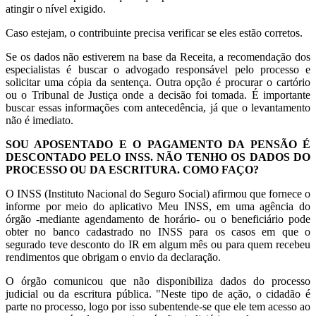
atingir o nível exigido.
Caso estejam, o contribuinte precisa verificar se eles estão corretos.
Se os dados não estiverem na base da Receita, a recomendação dos
especialistas é buscar o advogado responsável pelo processo e
solicitar uma cópia da sentença. Outra opção é procurar o cartório
ou o Tribunal de Justiça onde a decisão foi tomada. É importante
buscar essas informações com antecedência, já que o levantamento
não é imediato.
SOU APOSENTADO E O PAGAMENTO DA PENSÃO É
DESCONTADO PELO INSS. NÃO TENHO OS DADOS DO
PROCESSO OU DA ESCRITURA. COMO FAÇO?
O INSS (Instituto Nacional do Seguro Social) afirmou que fornece o
informe por meio do aplicativo Meu INSS, em uma agência do
órgão -mediante agendamento de horário- ou o beneficiário pode
obter no banco cadastrado no INSS para os casos em que o
segurado teve desconto do IR em algum mês ou para quem recebeu
rendimentos que obrigam o envio da declaração.
O órgão comunicou que não disponibiliza dados do processo
judicial ou da escritura pública. "Neste tipo de ação, o cidadão é
parte no processo, logo por isso subentende-se que ele tem acesso ao