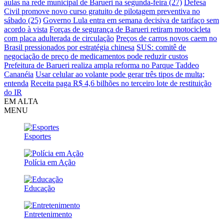
aulas na rede municipal de Barueri na segunda-feira (27)
Defesa
Civil promove novo curso gratuito de pilotagem preventiva no
sábado (25)
Governo Lula entra em semana decisiva de tarifaço sem
acordo à vista
Forças de segurança de Barueri retiram motocicleta
com placa adulterada de circulação
Preços de carros novos caem no
Brasil pressionados por estratégia chinesa
SUS: comitê de
negociação de preço de medicamentos pode reduzir custos
Prefeitura de Barueri realiza ampla reforma no Parque Taddeo
Cananéia
Usar celular ao volante pode gerar três tipos de multa;
entenda
Receita paga R$ 4,6 bilhões no terceiro lote de restituição
do IR
EM ALTA
MENU
Esportes
Polícia em Ação
Educação
Entretenimento