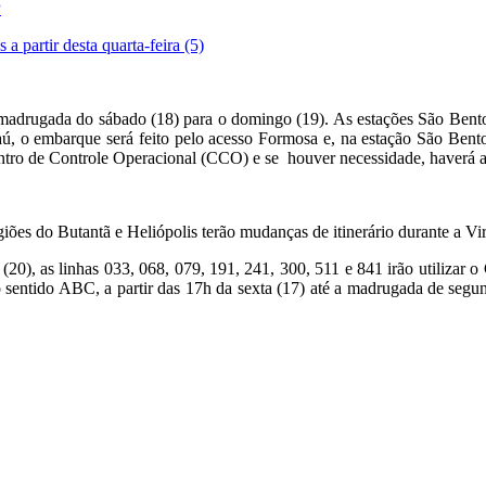
P
 partir desta quarta-feira (5)
e a madrugada do sábado (18) para o domingo (19). As estações São Ben
ú, o embarque será feito pelo acesso Formosa e, na estação São Bento
entro de Controle Operacional (CCO) e se houver necessidade, haverá a
es do Butantã e Heliópolis terão mudanças de itinerário durante a Vir
 (20), as linhas 033, 068, 079, 191, 241, 300, 511 e 841 irão utilizar 
 sentido ABC, a partir das 17h da sexta (17) até a madrugada de segu