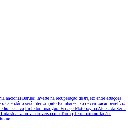
nia nacional
Barueri investe na recuperação de trajeto entre estações
 o calendário será interrompido
Familiares não devem sacar benefício
Médio Técnico
Prefeitura inaugura Espaço Motoboy na Aldeia da Serra
, Lula sinaliza nova conversa com Trump
Terremoto no Japão:
ro no...