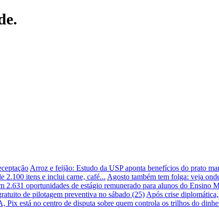
de.
receptação
Arroz e feijão: Estudo da USP aponta benefícios do prato ma
 2.100 itens e inclui carne, café...
Agosto também tem folga: veja onde
m 2.631 oportunidades de estágio remunerado para alunos do Ensino 
ratuito de pilotagem preventiva no sábado (25)
Após crise diplomática
 Pix está no centro de disputa sobre quem controla os trilhos do dinhei