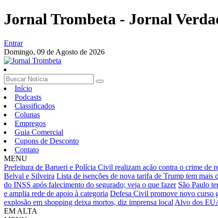
Jornal Trombeta - Jornal Verda
Entrar
Domingo,
09 de Agosto de 2026
Início
Podcasts
Classificados
Colunas
Empregos
Guia Comercial
Cupons de Desconto
Contato
MENU
Prefeitura de Barueri e Polícia Civil realizam ação contra o crime de 
Belval e Silveira
Lista de isenções de nova tarifa de Trump tem mais de
do INSS após falecimento do segurado; veja o que fazer
São Paulo te
e amplia rede de apoio à categoria
Defesa Civil promove novo curso g
explosão em shopping deixa mortos, diz imprensa local
Alvo dos EUA,
EM ALTA