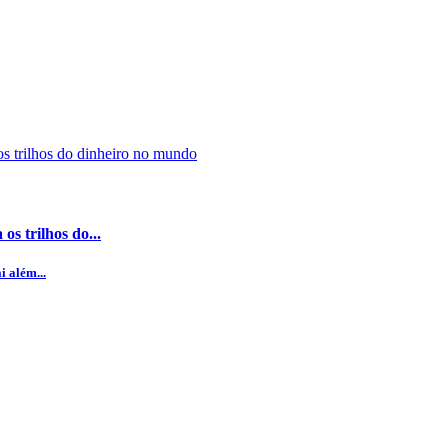
s trilhos do...
i além...