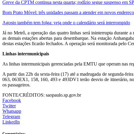
Greve da CPTM continua nesta quarta; rodízio segue suspenso em S
Bom Prato Móvel: três unidades passam a atender em novos endereços a
Agosto também tem folga: veja onde o calendário será interrompido
Já no Metrô, a operação das quatro linhas será ininterrupta durant
as demais estações abertas para desembarque. Na estação Anhangaba
destas estações ficarão fechados. A operação será monitorada pelo C
Linhas intermunicipais
As linhas intermunicipais gerenciadas pela EMTU que operam nas regiõ
A partir das 22h da sexta-feira (17) até a madrugada de segunda-feira
063, 063EX1, 158, 160, 493 e 493DV1 terão desvio de itinerário, no
os passageiros.
FONTE/CRÉDITOS:
saopaulo.sp.gov.br
Facebook
Twitter
Whatsapp
Telegram
LinkedIn
Comentários: