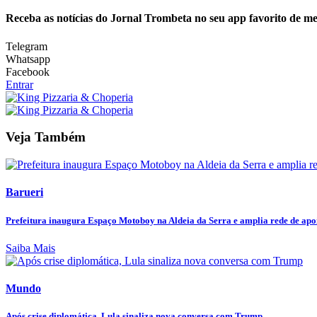
Receba as notícias do Jornal Trombeta no seu app favorito de m
Telegram
Whatsapp
Facebook
Entrar
Veja Também
Barueri
Prefeitura inaugura Espaço Motoboy na Aldeia da Serra e amplia rede de apoi
Saiba Mais
Mundo
Após crise diplomática, Lula sinaliza nova conversa com Trump