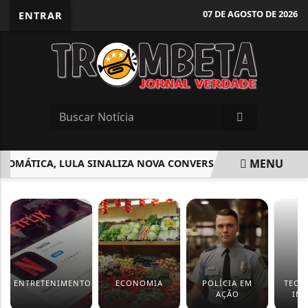
07 DE AGOSTO DE 2026
ENTRAR
MENU
OMÁTICA, LULA SINALIZA NOVA CONVERSA COM TRUMP
MA
EM ALTA
ENTRETENIMENTO
ECONOMIA
POLÍCIA EM
TECN
AÇÃO
IN