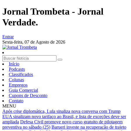
Jornal Trombeta - Jornal
Verdade.
Entrar
Sexta-feira,
07 de Agosto de 2026
Início
Podcasts
Classificados
Colunas
Empregos
Guia Comercial
Cupons de Desconto
Contato
MENU
Após crise diplomática, Lula sinaliza nova conversa com Trump
EUA sinalizam novo tarifaço ao Brasil, e lista de exceções deve ser
ampliada
Defesa Civil promove novo curso gratuito de pilotagem
preventiva no sábado (25)
Barueri investe na recuperação de trajeto