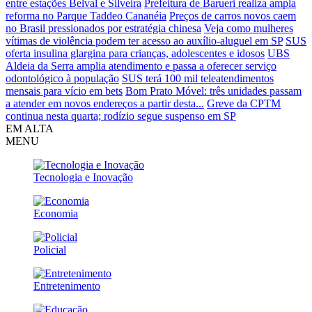
entre estações Belval e Silveira
Prefeitura de Barueri realiza ampla
reforma no Parque Taddeo Cananéia
Preços de carros novos caem
no Brasil pressionados por estratégia chinesa
Veja como mulheres
vítimas de violência podem ter acesso ao auxílio-aluguel em SP
SUS
oferta insulina glargina para crianças, adolescentes e idosos
UBS
Aldeia da Serra amplia atendimento e passa a oferecer serviço
odontológico à população
SUS terá 100 mil teleatendimentos
mensais para vício em bets
Bom Prato Móvel: três unidades passam
a atender em novos endereços a partir desta...
Greve da CPTM
continua nesta quarta; rodízio segue suspenso em SP
EM ALTA
MENU
Tecnologia e Inovação
Economia
Policial
Entretenimento