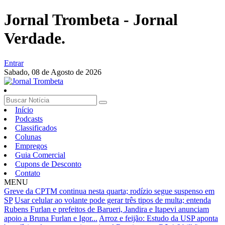
Jornal Trombeta - Jornal
Verdade.
Entrar
Sabado,
08 de Agosto de 2026
Início
Podcasts
Classificados
Colunas
Empregos
Guia Comercial
Cupons de Desconto
Contato
MENU
Greve da CPTM continua nesta quarta; rodízio segue suspenso em
SP
Usar celular ao volante pode gerar três tipos de multa; entenda
Rubens Furlan e prefeitos de Barueri, Jandira e Itapevi anunciam
apoio a Bruna Furlan e Igor...
Arroz e feijão: Estudo da USP aponta