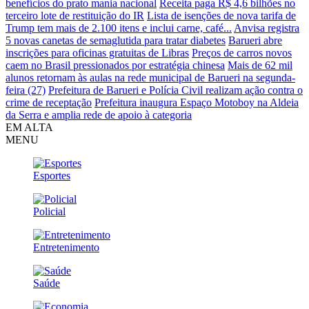
benefícios do prato mania nacional
Receita paga R$ 4,6 bilhões no
terceiro lote de restituição do IR
Lista de isenções de nova tarifa de
Trump tem mais de 2.100 itens e inclui carne, café...
Anvisa registra
5 novas canetas de semaglutida para tratar diabetes
Barueri abre
inscrições para oficinas gratuitas de Libras
Preços de carros novos
caem no Brasil pressionados por estratégia chinesa
Mais de 62 mil
alunos retornam às aulas na rede municipal de Barueri na segunda-
feira (27)
Prefeitura de Barueri e Polícia Civil realizam ação contra o
crime de receptação
Prefeitura inaugura Espaço Motoboy na Aldeia
da Serra e amplia rede de apoio à categoria
EM ALTA
MENU
Esportes
Policial
Entretenimento
Saúde