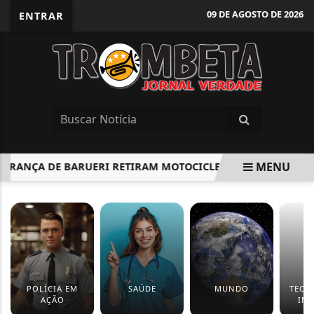
09 DE AGOSTO DE 2026
ENTRAR
MENU
RANÇA DE BARUERI RETIRAM MOTOCICLETA COM PLACA ADUL
EM ALTA
POLÍCIA EM
SAÚDE
MUNDO
TECN
AÇÃO
IN