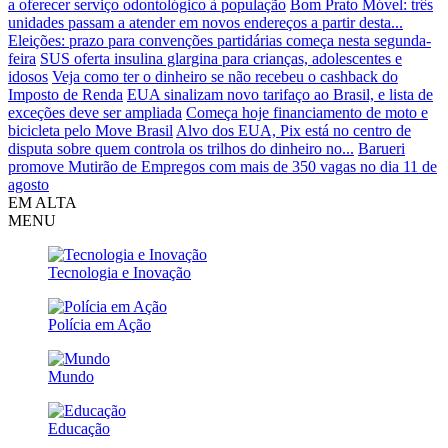
a oferecer serviço odontológico à população
Bom Prato Móvel: três
unidades passam a atender em novos endereços a partir desta...
Eleições: prazo para convenções partidárias começa nesta segunda-
feira
SUS oferta insulina glargina para crianças, adolescentes e
idosos
Veja como ter o dinheiro se não recebeu o cashback do
Imposto de Renda
EUA sinalizam novo tarifaço ao Brasil, e lista de
exceções deve ser ampliada
Começa hoje financiamento de moto e
bicicleta pelo Move Brasil
Alvo dos EUA, Pix está no centro de
disputa sobre quem controla os trilhos do dinheiro no...
Barueri
promove Mutirão de Empregos com mais de 350 vagas no dia 11 de
agosto
EM ALTA
MENU
Tecnologia e Inovação
Polícia em Ação
Mundo
Educação