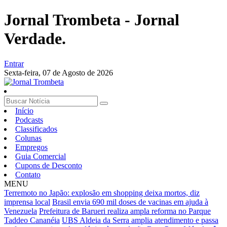
Jornal Trombeta - Jornal
Verdade.
Entrar
Sexta-feira,
07 de Agosto de 2026
Início
Podcasts
Classificados
Colunas
Empregos
Guia Comercial
Cupons de Desconto
Contato
MENU
Terremoto no Japão: explosão em shopping deixa mortos, diz
imprensa local
Brasil envia 690 mil doses de vacinas em ajuda à
Venezuela
Prefeitura de Barueri realiza ampla reforma no Parque
Taddeo Cananéia
UBS Aldeia da Serra amplia atendimento e passa