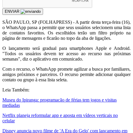
ENVIAR
S
ÃO PAULO, SP (FOLHAPRESS) - A partir desta terça-feira (16),
o WhatsApp passa a permitir que seus usuários selecionem uma lista
de contatos favoritos. Os escolhidos terão um filtro próprio na
página de mensagens e ficarão no topo da aba de ligações.
O lançamento será gradual para smartphones Apple e Android.
"Todos os usuários devem ter acesso ao recurso nas próximas
semanas", diz o aplicativo em comunicado.
Com o recurso, o WhatsApp promete agilizar a busca por familiares,
amigos próximos e parceiros. O recurso permite adicionar qualquer
contato ou grupo à essa lista seleta.
Leia Também:
Museu do Ipiranga: programação de férias tem jogos e visitas
mediadas
Netflix planeja reformular app e aposta em vídeos verticais no
celular
Disney anuncia novo filme de 'A Era do Gelo' com lançamento em