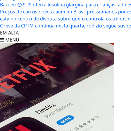
Barueri
SUS oferta insulina glargina para crianças, adole
Preços de carros novos caem no Brasil pressionados por e
está no centro de disputa sobre quem controla os trilhos do
Greve da CPTM continua nesta quarta; rodízio segue susp
EM ALTA
MENU