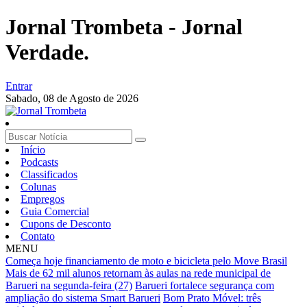
Jornal Trombeta - Jornal
Verdade.
Entrar
Sabado,
08 de Agosto de 2026
Início
Podcasts
Classificados
Colunas
Empregos
Guia Comercial
Cupons de Desconto
Contato
MENU
Começa hoje financiamento de moto e bicicleta pelo Move Brasil
Mais de 62 mil alunos retornam às aulas na rede municipal de
Barueri na segunda-feira (27)
Barueri fortalece segurança com
ampliação do sistema Smart Barueri
Bom Prato Móvel: três