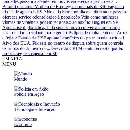
unidades passam a atender em novos endereços a partir desta...
Barueri promove Mutirão de Empregos com mais de 350 vagas no
dia 11 de agosto
UBS Aldeia da Serra amplia atendimento e passa a
oferecer serviço odontológico à população
Veja como mulheres
vítimas de violência podem ter acesso ao auxílio-aluguel em SP
Após crise diplomática, Lula sinaliza nova conversa com Trump
Usar celular ao volante pode gerar três tipos de multa; entenda
Arroz
e feijão: Estudo da USP aponta benefícios do prato mania nacional
Alvo dos EUA, Pix está no centro de disputa sobre quem controla
os trilhos do dinheiro no...
Greve da CPTM continua nesta quarta;
rodízio segue suspenso em SP
EM ALTA
MENU
Mundo
Polícia em Ação
Tecnologia e Inovação
Economia