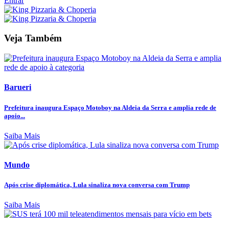
Entrar
Veja Também
Barueri
Prefeitura inaugura Espaço Motoboy na Aldeia da Serra e amplia rede de
apoio...
Saiba Mais
Mundo
Após crise diplomática, Lula sinaliza nova conversa com Trump
Saiba Mais