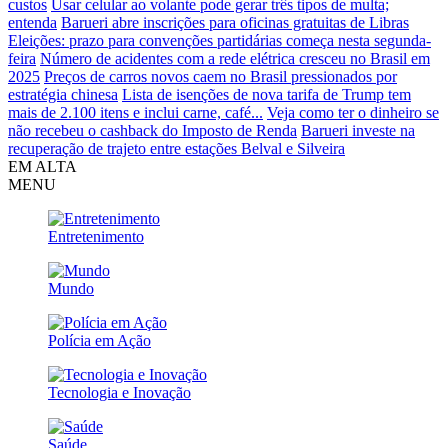
custos
Usar celular ao volante pode gerar três tipos de multa;
entenda
Barueri abre inscrições para oficinas gratuitas de Libras
Eleições: prazo para convenções partidárias começa nesta segunda-
feira
Número de acidentes com a rede elétrica cresceu no Brasil em
2025
Preços de carros novos caem no Brasil pressionados por
estratégia chinesa
Lista de isenções de nova tarifa de Trump tem
mais de 2.100 itens e inclui carne, café...
Veja como ter o dinheiro se
não recebeu o cashback do Imposto de Renda
Barueri investe na
recuperação de trajeto entre estações Belval e Silveira
EM ALTA
MENU
Entretenimento
Mundo
Polícia em Ação
Tecnologia e Inovação
Saúde