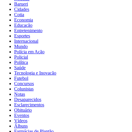
Barueri
Cidades
Cotia
Economia
Educação
Entretenimento
Esportes
Internacional
Mundo
Polícia em Ação
Policial
Política
Saúde
Tecnologia e Inovação
Futebol
Concursos
Colunistas
Notas
Desaparecidos
Esclarecimentos
Obituário
Eventos
Vídeos
Álbuns
Farmácias de Plantão