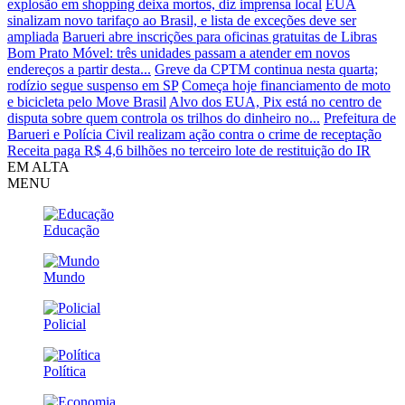
explosão em shopping deixa mortos, diz imprensa local
EUA
sinalizam novo tarifaço ao Brasil, e lista de exceções deve ser
ampliada
Barueri abre inscrições para oficinas gratuitas de Libras
Bom Prato Móvel: três unidades passam a atender em novos
endereços a partir desta...
Greve da CPTM continua nesta quarta;
rodízio segue suspenso em SP
Começa hoje financiamento de moto
e bicicleta pelo Move Brasil
Alvo dos EUA, Pix está no centro de
disputa sobre quem controla os trilhos do dinheiro no...
Prefeitura de
Barueri e Polícia Civil realizam ação contra o crime de receptação
Receita paga R$ 4,6 bilhões no terceiro lote de restituição do IR
EM ALTA
MENU
Educação
Mundo
Policial
Política