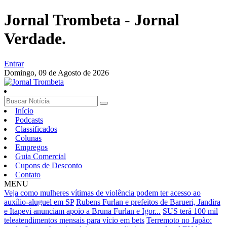
Jornal Trombeta - Jornal
Verdade.
Entrar
Domingo,
09 de Agosto de 2026
Início
Podcasts
Classificados
Colunas
Empregos
Guia Comercial
Cupons de Desconto
Contato
MENU
Veja como mulheres vítimas de violência podem ter acesso ao
auxílio-aluguel em SP
Rubens Furlan e prefeitos de Barueri, Jandira
e Itapevi anunciam apoio a Bruna Furlan e Igor...
SUS terá 100 mil
teleatendimentos mensais para vício em bets
Terremoto no Japão: