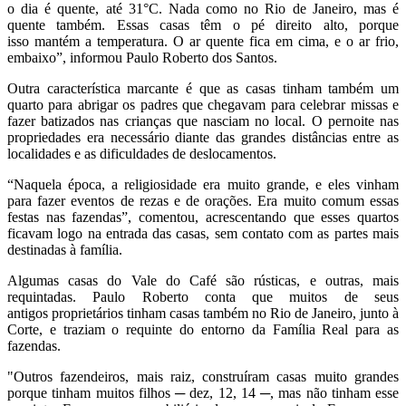
o dia é quente, até 31°C. Nada como no Rio de Janeiro, mas é
quente também. Essas casas têm o pé direito alto, porque
isso mantém a temperatura. O ar quente fica em cima, e o ar frio,
embaixo”, informou Paulo Roberto dos Santos.
Outra característica marcante é que as casas tinham também um
quarto para abrigar os padres que chegavam para celebrar missas e
fazer batizados nas crianças que nasciam no local. O pernoite nas
propriedades era necessário diante das grandes distâncias entre as
localidades e as dificuldades de deslocamentos.
“Naquela época, a religiosidade era muito grande, e eles vinham
para fazer eventos de rezas e de orações. Era muito comum essas
festas nas fazendas”, comentou, acrescentando que esses quartos
ficavam logo na entrada das casas, sem contato com as partes mais
destinadas à família.
Algumas casas do Vale do Café são rústicas, e outras, mais
requintadas. Paulo Roberto conta que muitos de seus
antigos proprietários tinham casas também no Rio de Janeiro, junto à
Corte, e traziam o requinte do entorno da Família Real para as
fazendas.
"Outros fazendeiros, mais raiz, construíram casas muito grandes
porque tinham muitos filhos ─ dez, 12, 14 ─, mas não tinham esse