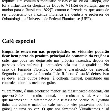
requinte. Era comum o mobiliário dessas casas vir da Europa, que
foi a influência da chegada de D. João VI [Rei de Portugal que se
mudou para o Brasil em 1822]”, contou o fazendeiro, que antes de
ser proprietário da Fazenda Florença era dentista e professor de
Odontologia na Universidade Federal Fluminense (UFF).
Café especial
Enquanto estiverem nas propriedades, os visitantes poderão
ficar bem perto do produto principal da economia da região: o
café
, que pode ser degustado nas próprias fazendas, depois de
passeios pelos cafezais já premiados pela sua alta qualidade. No
caso da Fazenda Florença, o café é classificado de especial.
Segundo o gerente da fazenda, João Roberto Costa Medeiros, isso
se deve, entre outros fatores, à colheita manual, permitindo um
controle maior dos melhores grãos.
“Geralmente, é uma produção menor [na classificação especial], em
que você faz tudo muito manual, tudo muito artesanal. A colheita
que fazemos aqui é diferente do que se fazia no Século 19. Quando
tinha um volume maior de café maduro, eles puxavam tudo [os
grãos] de uma só vez. O que nós fazemos? Visualizamos e só