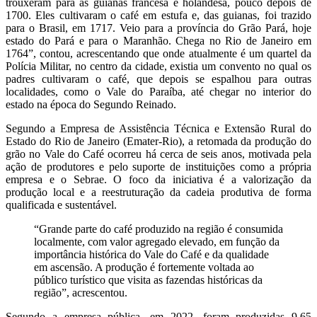
trouxeram para as guianas francesa e holandesa, pouco depois de
1700. Eles cultivaram o café em estufa e, das guianas, foi trazido
para o Brasil, em 1717. Veio para a província do Grão Pará, hoje
estado do Pará e para o Maranhão. Chega no Rio de Janeiro em
1764”, contou, acrescentando que onde atualmente é um quartel da
Polícia Militar, no centro da cidade, existia um convento no qual os
padres cultivaram o café, que depois se espalhou para outras
localidades, como o Vale do Paraíba, até chegar no interior do
estado na época do Segundo Reinado.
Segundo a Empresa de Assistência Técnica e Extensão Rural do
Estado do Rio de Janeiro (Emater-Rio), a retomada da produção do
grão no Vale do Café ocorreu há cerca de seis anos, motivada pela
ação de produtores e pelo suporte de instituições como a própria
empresa e o Sebrae. O foco da iniciativa é a valorização da
produção local e a reestruturação da cadeia produtiva de forma
qualificada e sustentável.
“Grande parte do café produzido na região é consumida
localmente, com valor agregado elevado, em função da
importância histórica do Vale do Café e da qualidade
em ascensão. A produção é fortemente voltada ao
público turístico que visita as fazendas históricas da
região”, acrescentou.
Segundo a empresa pública, em 2022, foram produzidas 9,65