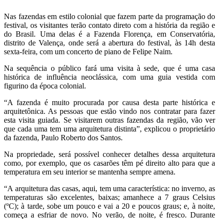
Nas fazendas em estilo colonial que fazem parte da programação do
festival, os visitantes terão contato direto com a história da região e
do Brasil. Uma delas é a Fazenda Florença, em Conservatória,
distrito de Valença, onde será a abertura do festival, às 14h desta
sexta-feira, com um concerto de piano de Felipe Naim.
Na sequência o público fará uma visita à sede, que é uma casa
histórica de influência neoclássica, com uma guia vestida com
figurino da época colonial.
“A fazenda é muito procurada por causa desta parte histórica e
arquitetônica. As pessoas que estão vindo nos contratar para fazer
esta visita guiada. Se visitarem outras fazendas da região, vão ver
que cada uma tem uma arquitetura distinta”, explicou o proprietário
da fazenda, Paulo Roberto dos Santos.
Na propriedade, será possível conhecer detalhes dessa arquitetura
como, por exemplo, que os casarões têm pé direito alto para que a
temperatura em seu interior se mantenha sempre amena.
“A arquitetura das casas, aqui, tem uma característica: no inverno, as
temperaturas são excelentes, baixas; amanhece a 7 graus Celsius
(ºC); à tarde, sobe um pouco e vai a 20 e poucos graus; e, à noite,
começa a esfriar de novo. No verão, de noite, é fresco. Durante