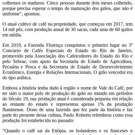
colhemos os maduros. Cinco pessoas durante dois meses colhendo,
porque precisa esperar o tempo de maturação dos grãos, que não é
uniforme”, apontou.
O atual cultivo de café na propriedade, que começou em 2017, tem
14 mil pés, com produção anual de 30 sacas, cada uma de 60 quilos
em média.
Em 2019, a Fazenda Florença conquistou o primeiro lugar no 3º
Concurso de Cafés Especiais do Estado do Rio de Janeiro,
promovido pela Associação dos Cafeicultores do Estado do Rio e
pelo Sebrae, com apoio da Secretaria de Estado de Agricultura,
Pecuária e Pesca e da Secretaria de Estado de Desenvolvimento
Econômico, Energia e Relações Internacionais. O grão vencedor era
do tipo arábica.
Embora a história tenha dado à região o nome de Vale do Café, por
ter sido o maior polo de produção do grão no mundo em períodos
do Século 19, sua produção atual é considerada pequena em relação
ao restante do estado e representou apenas 1% da produção
fluminense. Dono de uma fazenda que fez parte da história e faz
parte do presente dessa cultura, Paulo Roberto relembrou como essa
produção foi estabelecida no passado:
“Quando o café sai da Etiópia, os holandeses e os franceses o