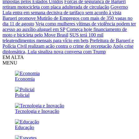
impostas pelos Estados Unidos
Forças de segurança de Barueri
retiram motocicleta com placa adulterada de circulação
Governo
Lula entra em semana decisiva de tarifaço sem acordo à vista
Barueri promove Mutirão de Empregos com mais de 350 vagas no
dia 11 de agosto
Veja como mulheres vítimas de violência podem ter
acesso ao auxílio-aluguel em SP
Começa hoje financiamento de
moto e bicicleta pelo Move Brasil
SUS terá 100 mil
teleatendimentos mensais para vício em bets
Prefeitura de Barueri e
Polícia Civil realizam ação contra o crime de receptação
Após crise
diplomática, Lula sinaliza nova conversa com Trump
EM ALTA
MENU
Economia
Policial
Tecnologia e Inovação
Educação