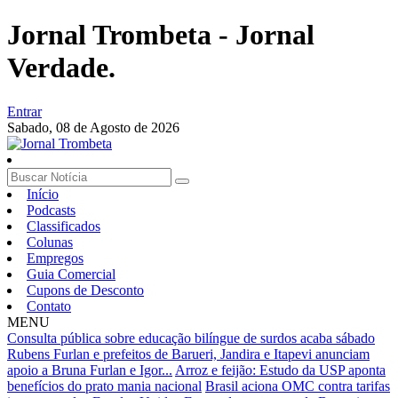
Jornal Trombeta - Jornal
Verdade.
Entrar
Sabado,
08 de Agosto de 2026
Início
Podcasts
Classificados
Colunas
Empregos
Guia Comercial
Cupons de Desconto
Contato
MENU
Consulta pública sobre educação bilíngue de surdos acaba sábado
Rubens Furlan e prefeitos de Barueri, Jandira e Itapevi anunciam
apoio a Bruna Furlan e Igor...
Arroz e feijão: Estudo da USP aponta
benefícios do prato mania nacional
Brasil aciona OMC contra tarifas