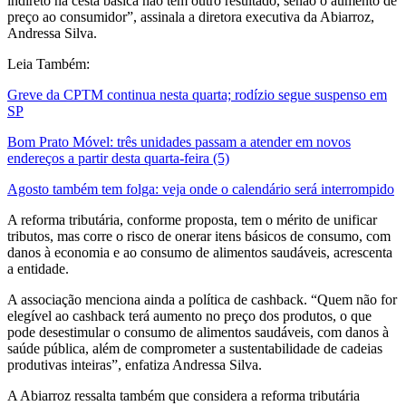
indireto na cesta básica não tem outro resultado, senão o aumento de
preço ao consumidor”, assinala a diretora executiva da Abiarroz,
Andressa Silva.
Leia Também:
Greve da CPTM continua nesta quarta; rodízio segue suspenso em
SP
Bom Prato Móvel: três unidades passam a atender em novos
endereços a partir desta quarta-feira (5)
Agosto também tem folga: veja onde o calendário será interrompido
A reforma tributária, conforme proposta, tem o mérito de unificar
tributos, mas corre o risco de onerar itens básicos de consumo, com
danos à economia e ao consumo de alimentos saudáveis, acrescenta
a entidade.
A associação menciona ainda a política de cashback. “Quem não for
elegível ao cashback terá aumento no preço dos produtos, o que
pode desestimular o consumo de alimentos saudáveis, com danos à
saúde pública, além de comprometer a sustentabilidade de cadeias
produtivas inteiras”, enfatiza Andressa Silva.
A Abiarroz ressalta também que considera a reforma tributária