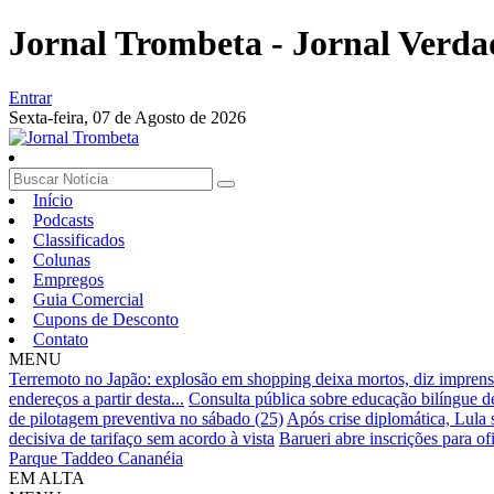
Jornal Trombeta - Jornal Verda
Entrar
Sexta-feira,
07 de Agosto de 2026
Início
Podcasts
Classificados
Colunas
Empregos
Guia Comercial
Cupons de Desconto
Contato
MENU
Terremoto no Japão: explosão em shopping deixa mortos, diz imprens
endereços a partir desta...
Consulta pública sobre educação bilíngue d
de pilotagem preventiva no sábado (25)
Após crise diplomática, Lula
decisiva de tarifaço sem acordo à vista
Barueri abre inscrições para of
Parque Taddeo Cananéia
EM ALTA