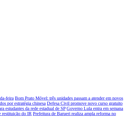
da-feira
Bom Prato Móvel: três unidades passam a atender em novos
dos por estratégia chinesa
Defesa Civil promove novo curso gratuito
ara estudantes da rede estadual de SP
Governo Lula entra em semana
 restituição do IR
Prefeitura de Barueri realiza ampla reforma no