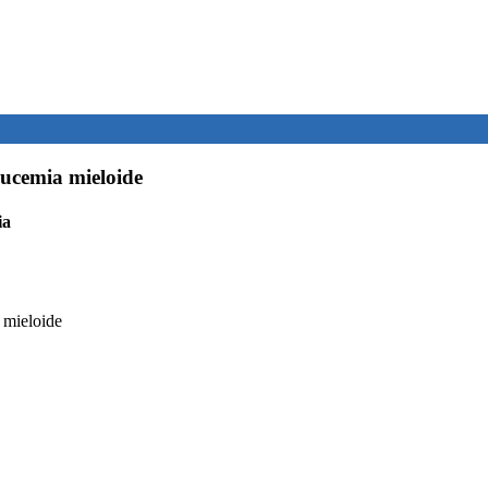
eucemia mieloide
ia