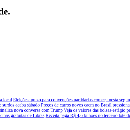
de.
a local
Eleições: prazo para convenções partidárias começa nesta segun
e surdos acaba sábado
Preços de carros novos caem no Brasil pressiona
 sinaliza nova conversa com Trump
Veja os valores das bolsas-estágio p
icinas gratuitas de Libras
Receita paga R$ 4,6 bilhões no terceiro lote de