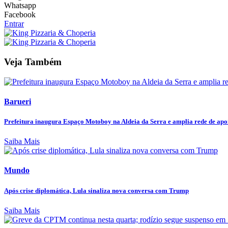
Whatsapp
Facebook
Entrar
Veja Também
Barueri
Prefeitura inaugura Espaço Motoboy na Aldeia da Serra e amplia rede de apoi
Saiba Mais
Mundo
Após crise diplomática, Lula sinaliza nova conversa com Trump
Saiba Mais