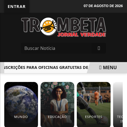
07 DE AGOSTO DE 2026
ENTRAR
MENU
CRIÇÕES PARA OFICINAS GRATUITAS DE LIBRAS
MUSEU DO
EM ALTA
MUNDO
EDUCAÇÃO
ESPORTES
TECN
IN