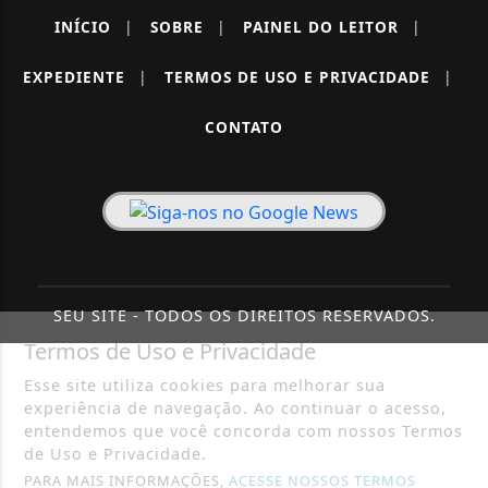
INÍCIO
|
SOBRE
|
PAINEL DO LEITOR
|
EXPEDIENTE
|
TERMOS DE USO E PRIVACIDADE
|
CONTATO
SEU SITE - TODOS OS DIREITOS RESERVADOS.
Termos de Uso e Privacidade
Esse site utiliza cookies para melhorar sua
experiência de navegação. Ao continuar o acesso,
entendemos que você concorda com nossos Termos
de Uso e Privacidade.
PARA MAIS INFORMAÇÕES,
ACESSE NOSSOS TERMOS